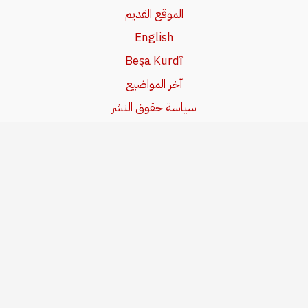
الموقع القديم
English
Beşa Kurdî
آخر المواضيع
سياسة حقوق النشر
من نحن
سياسة الخصوصية
للاتصال بنا
editor@kurdonline.info