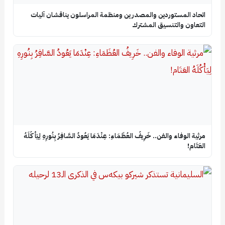
اتحاد المستوردين والمصدرين ومنظمة المراسلون يناقشان آليات
التعاون والتنسيق المشترك
​مرثية الوفاء والفن.. خَرِيفُ العُظَمَاءِ: عِنْدَمَا يَعُودُ السَّافِرُ بِنُورِهِ لِيَأْكُلَهُ
العَتَام!