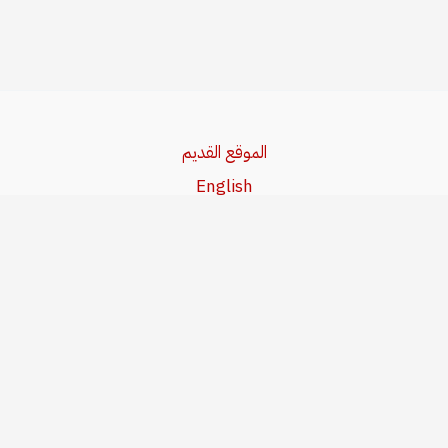
الموقع القديم
English
Beşa Kurdî
آخر المواضيع
سياسة حقوق النشر
من نحن
سياسة الخصوصية
للاتصال بنا
editor@kurdonline.info