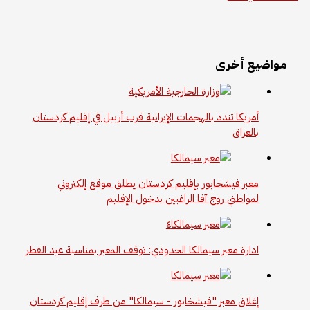
مواضيع أخرى
أمريكا تندد بالهجمات الإيرانية قرب أربيل في إقليم كردستان
بالعراق
معبر فيشخابور بإقليم كردستان يطلق موقع إلكتروني
لمواطني روج آفا الراغبين بدخول الإقليم
ادارة معبر سيمالكا الحدودي: توقف المعبر بمناسبة عيد الفطر
إغلاق معبر "فيشخابور - سيمالكا" من طرف إقليم كردستان