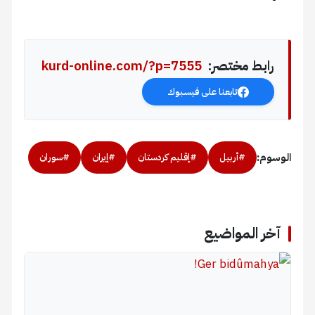
رابط مختصر:
kurd-online.com/?p=7555
تابعنا على فيسبوك
الوسوم:
#أربيل
#إقليم كردستان
#إيران
#سوران
آخر المواضيع