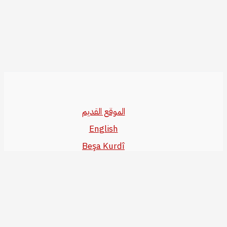
الموقع القديم
English
Beşa Kurdî
آخر المواضيع
سياسة حقوق النشر
من نحن
سياسة الخصوصية