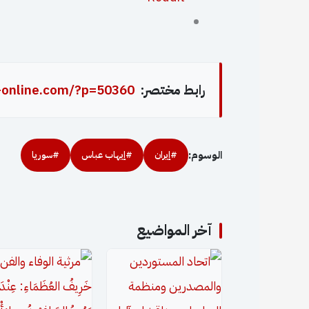
رابط مختصر:
-online.com/?p=50360
الوسوم:
#إيران
#إيهاب عباس
#سوريا
آخر المواضيع