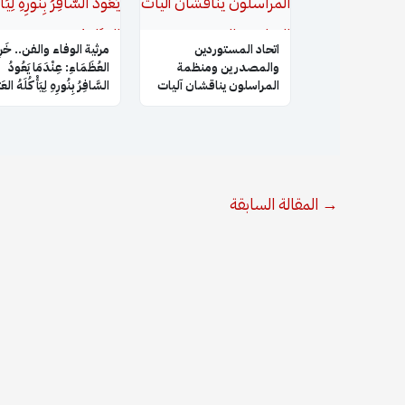
اتحاد المستوردين
​مرثية الوفاء والفن.. خَر
والمصدرين ومنظمة
العُظَمَاءِ: عِنْدَمَا يَعُودُ
المراسلون يناقشان آليات
السَّافِرُ بِنُورِهِ لِيَأْكُلَهُ الع
التعاون والتنسيق
المشترك
→
المقالة السابقة