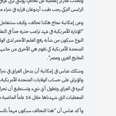
وتحدث تقارير إعلامية عن تحالفٍ روسي تركي عراق
الرئيس التركي رجب طيب أردوغان قراره في شراء منظومة (اس 400) والشراكة مع روسيا
وعن إمكانية نجاح هكذا تحالف، وكيف ستتعامل الإ
“الإدارة الأمريكية في عهد ترامب حذرة جداً في الت
النوع سيكون من شأنه رفع العلم الأحمر لدى الولاي
المتحدة الأمريكية كي تقوم هي الأخرى من جانبها
الخليج العربي ومصر”.
وشكك عباس في إمكانية أن يدخل العراق في شراك
والإيراني على حساب الولايات المتحدة الأمريكية، 
كبيرة في العراق وتطول أي شيء وتستطيع أن تحرك 
المعطيات التي شهدناها خلال 16 عاماً الماضية منذ حرب العراق..”.
وأكد عباس أن “هذا التحالف سيكون مهماً بالنسبة