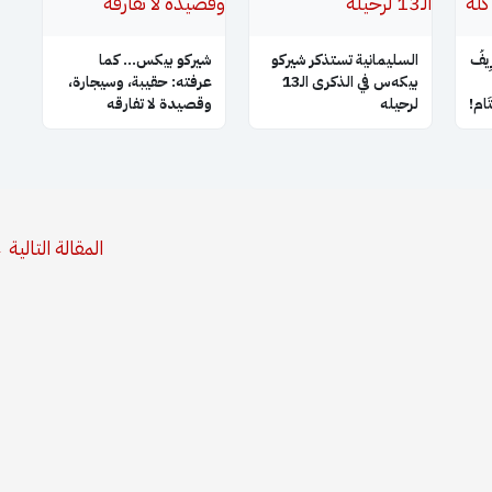
ِيفُ
السليمانية تستذكر شيركو
شيركو بيكس… كما
بيكه‌س في الذكرى الـ13
عرفته: حقيبة، وسيجارة،
َتَام!
لرحيله
وقصيدة لا تفارقه
المقالة التالية
←