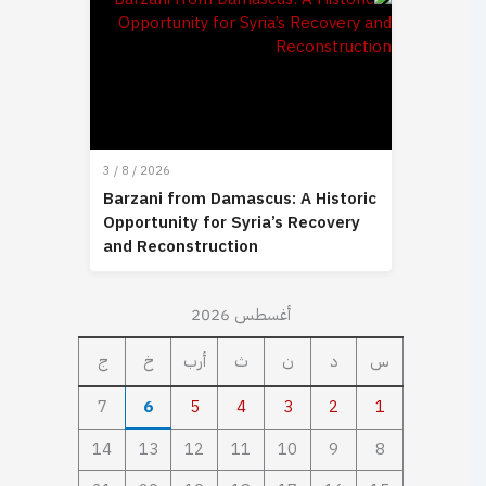
3 / 8 / 2026
Barzani from Damascus: A Historic
Opportunity for Syria’s Recovery
and Reconstruction
أغسطس 2026
س
د
ن
ث
أرب
خ
ج
7
6
5
4
3
2
1
14
13
12
11
10
9
8