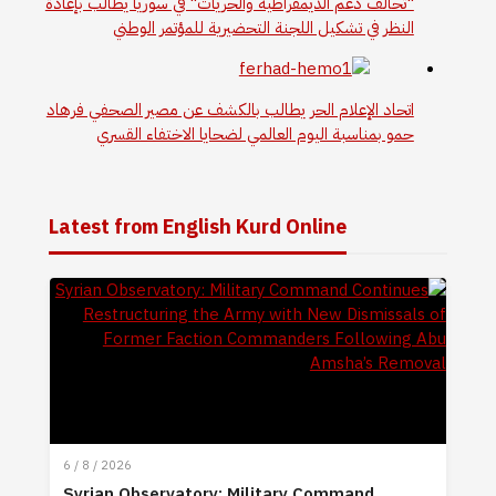
"تحالف دعم الديمقراطية والحريات" في سوريا يطالب بإعادة
النظر في تشكيل اللجنة التحضيرية للمؤتمر الوطني
اتحاد الإعلام الحر يطالب بالكشف عن مصير الصحفي فرهاد
حمو بمناسبة اليوم العالمي لضحايا الاختفاء القسري
Latest from English Kurd Online
6 / 8 / 2026
Syrian Observatory: Military Command