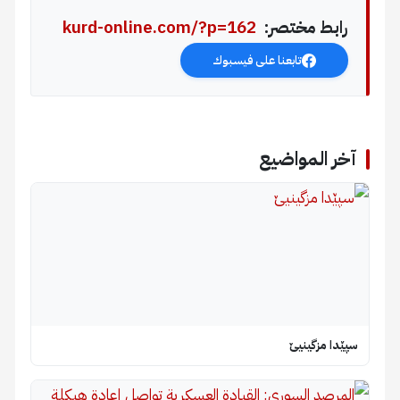
رابط مختصر:
kurd-online.com/?p=162
تابعنا على فيسبوك
آخر المواضيع
سپێدا مزگینیێ