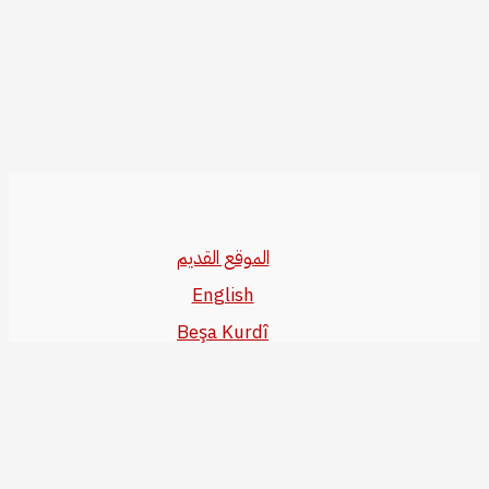
الموقع القديم
English
Beşa Kurdî
آخر المواضيع
سياسة حقوق النشر
من نحن
سياسة الخصوصية