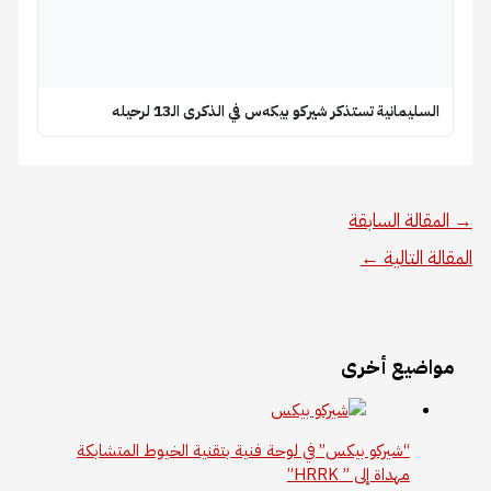
السليمانية تستذكر شيركو بيكه‌س في الذكرى الـ13 لرحيله
→
المقالة السابقة
المقالة التالية
←
مواضيع أخرى
“شيركو بيكس” في لوحة فنية بتقنية الخيوط المتشابكة
مهداة إلى ” HRRK”