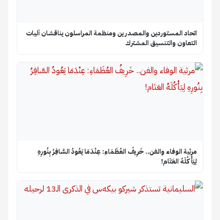
اتحاد المستوردين والمصدرين ومنظمة المراسلون يناقشان آليات
التعاون والتنسيق المشترك
​مرثية الوفاء والفن.. خَرِيفُ العُظَمَاءِ: عِنْدَمَا يَعُودُ السَّافِرُ بِنُورِهِ
لِيَأْكُلَهُ العَتَام!