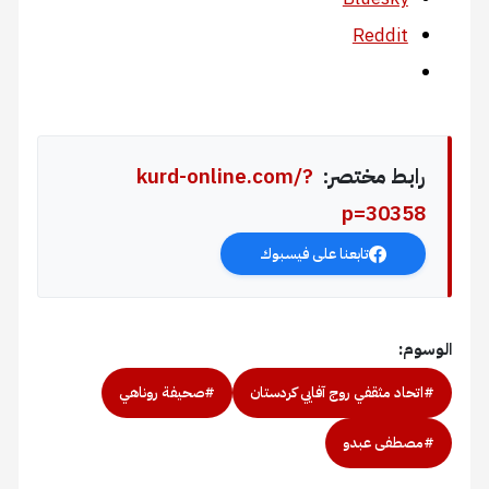
Reddit
رابط مختصر:
kurd-online.com/?
p=30358
تابعنا على فيسبوك
الوسوم:
#اتحاد مثقفي روج آفايي كردستان
#صحيفة روناهي
#مصطفى عبدو