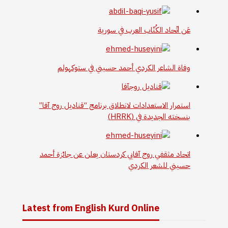
عَن اتّحاد الكُتّاب العرب في سورية
وفاة الشاعر الكردي أحمد حسيني في ستوكهولم
استمرار الاستعدادات لانطلاق برنامج “قناديل روج آفا”
بنسخته الجديدة في (HRRK)
اتحاد مثقفي روج آفايي كردستان يعلن عن جائزة أحمد
حسيني للشعر الكردي
Latest from English Kurd Online