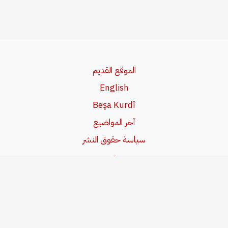
الموقع القديم
English
Beşa Kurdî
آخر المواضيع
سياسة حقوق النشر
من نحن
سياسة الخصوصية
للاتصال بنا
editor@kurdonline.info