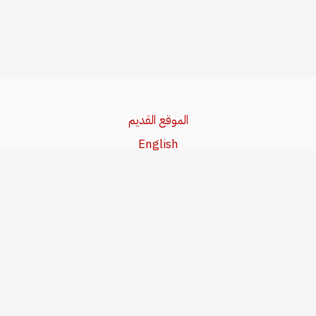
الموقع القديم
English
Beşa Kurdî
آخر المواضيع
سياسة حقوق النشر
من نحن
سياسة الخصوصية
للاتصال بنا