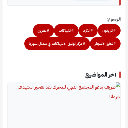
الوسوم:
#الزيتون
#الكرد
#انتهاكات
#عفرين
#قطع الأشجار
#مركز توثيق الانتهاكات في شمال سوريا
آخر المواضيع