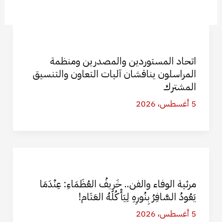
اتحاد المستوردين والمصدرين ومنظمة
المراسلون يناقشان آليات التعاون والتنسيق
المشترك
5 أغسطس، 2026
​مرثية الوفاء والفن.. خَرِيفُ العُظَمَاءِ: عِنْدَمَا
يَعُودُ السَّافِرُ بِنُورِهِ لِيَأْكُلَهُ العَتَام!
5 أغسطس، 2026