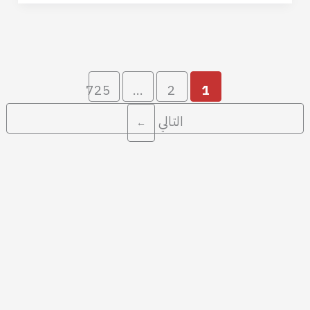
725
…
2
1
التالي
←