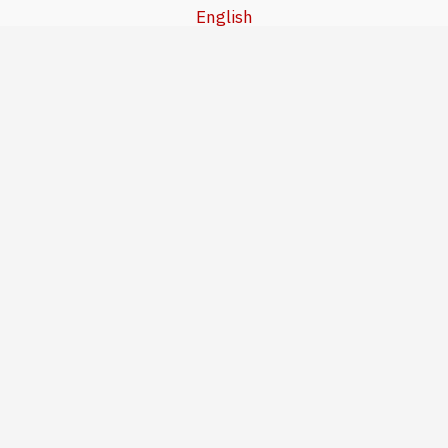
English
Beşa Kurdî
آخر المواضيع
سياسة حقوق النشر
من نحن
سياسة الخصوصية
للاتصال بنا
editor@kurdonline.info
Copyright © 2026 Kurd Online