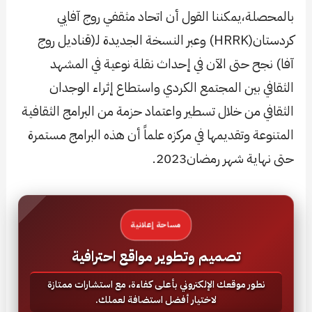
بالمحصلة،يمكننا القول أن اتحاد مثقفي روج آفايي
كردستان(HRRK) وعبر النسخة الجديدة لـ(قناديل روج
آفا) نجح حتى الآن في إحداث نقلة نوعية في المشهد
الثقافي بين المجتمع الكردي واستطاع إثراء الوجدان
الثقافي من خلال تسطير واعتماد حزمة من البرامج الثقافية
المتنوعة وتقديمها في مركزه علماً أن هذه البرامج مستمرة
حتى نهاية شهر رمضان2023.
مساحة إعلانية
تصميم وتطوير مواقع احترافية
نطور موقعك الإلكتروني بأعلى كفاءة، مع استشارات ممتازة
لاختيار أفضل استضافة لعملك.