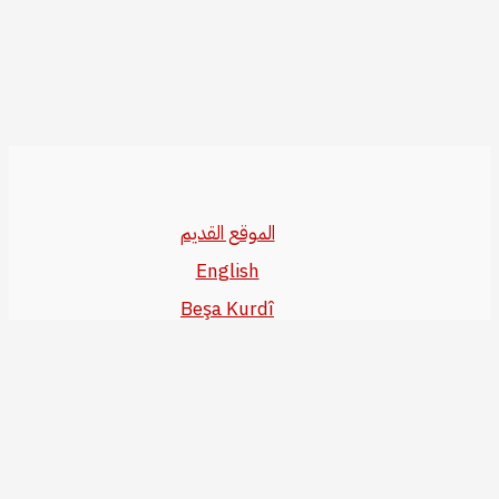
الموقع القديم
English
Beşa Kurdî
آخر المواضيع
سياسة حقوق النشر
من نحن
سياسة الخصوصية