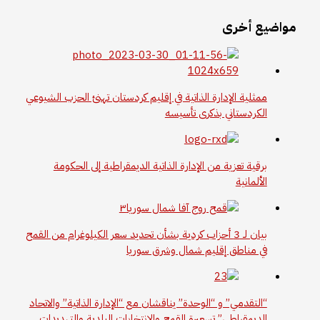
مواضيع أخرى
ممثلية الإدارة الذاتية في إقليم كردستان تهنئ الحزب الشيوعي
الكردستاني بذكرى تأسيسه
برقية تعزية من الإدارة الذاتية الديمقراطية إلى الحكومة
الألمانية
بيان لـ 3 أحزاب كردية بشأن تحديد سعر الكيلوغرام من القمح
في مناطق إقليم شمال وشرق سوريا
“التقدمي” و “الوحدة” يناقشان مع “الإدارة الذاتية” والاتحاد
الديمقراطي” تسعيرة القمح والانتخابات البلدية والتهديدات