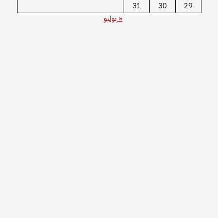
31
30
29
« يوليو