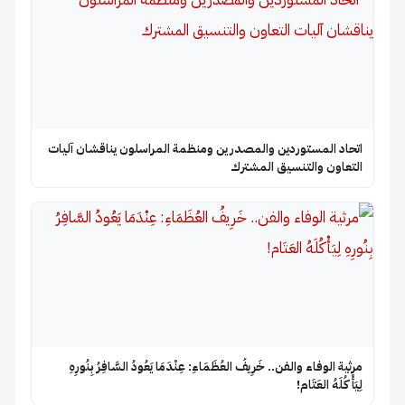
اتحاد المستوردين والمصدرين ومنظمة المراسلون يناقشان آليات
التعاون والتنسيق المشترك
​مرثية الوفاء والفن.. خَرِيفُ العُظَمَاءِ: عِنْدَمَا يَعُودُ السَّافِرُ بِنُورِهِ
لِيَأْكُلَهُ العَتَام!