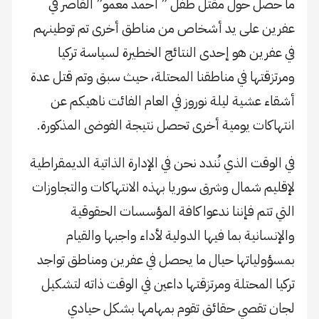
ما حصل حول مقتل طفل ” أحمد معمو” القاصر في
عفرين على يد أشخاص من مناطق أخرى تم توطينهم
في عفرين هو إحدى النتائج الخطيرة لسياسة تركيا
ومرتزقتها في مناطقنا المحتلة، حيث سبق وتم قتل عدة
أشقاء عشية ليلة نوروز في العام الفائت ناهيكم عن
انتهاكات يومية أخرى تحصل نتيجة الفوضى المذكورة.
في الوقت الذي نُندد نحن في الإدارة الذاتية الديمقراطية
لإقليم شمال وشرق سوريا بهذه الانتهاكات والتجاوزات
التي تتم فإننا ندعوا كافة المؤسسات الحقوقية
والإنسانية بما فيها الدولية لأداء واجبها والقيام
بمسؤولياتها حيال ما يحصل في عفرين ومناطق تواجد
تركيا المحتلة ومرتزقتها داعين في الوقت ذاته لتشكيل
لجان تقصي حقائق تقوم بمهامها بشكل حيادي