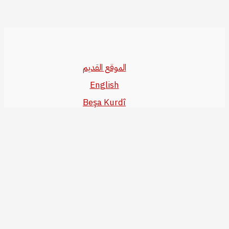
الموقع القديم
English
Beşa Kurdî
آخر المواضيع
سياسة حقوق النشر
من نحن
سياسة الخصوصية
للاتصال بنا