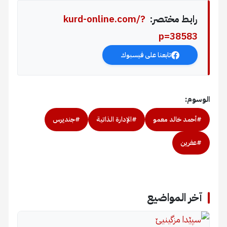
رابط مختصر:
kurd-online.com/?
p=38583
تابعنا على فيسبوك
الوسوم:
#أحمد خالد معمو
#الإدارة الذاتية
#جنديرس
#عفرين
آخر المواضيع