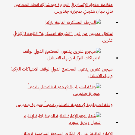
منظمة حقوق الإنسان في الجزيرة وبمشاركة اتحاد المحامين
تدلي ببيان تنديدي بمجزرة جنديرس
اعتقال مدنيين من قبل "الشرطة العسكرية" التابعة لتركيا في
عفرين
مهجرو عفرين يدعون المجتمع الدولي لوقف الانتهاكات التركية
وإنهاء الاحتلال
وقفة احتجاجية في مدينة قامشلي تنديداً بمجزرة جنديرس
الإدارة الذاتية: بيان في الذكرى السنوية السادسة لاحتلال