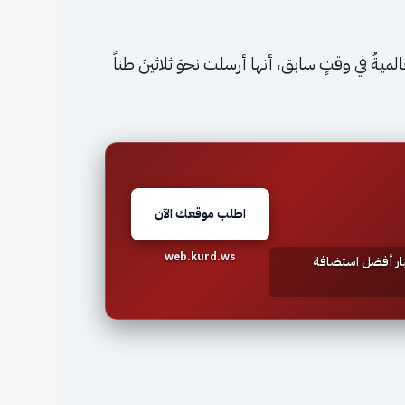
ةُ في وقتٍ سابق، أنها أرسلت نحوَ ثلاثينَ طناً
اطلب موقعك الآن
web.kurd.ws
تيار أفضل استضافة