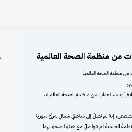
عدات من منظمة الصحة العالمية
م
تلامَ أيةِ مساعداتٍ من منظمةِ الصحةِ العالمية،
ن مصطفى، إنهُ لم تصلْ إلى مناطقِ شمالِ شرقيِّ سوريا
ظمةَ العالميةَ لم تتواصلْ مع هيئةِ الصحةِ بهذا