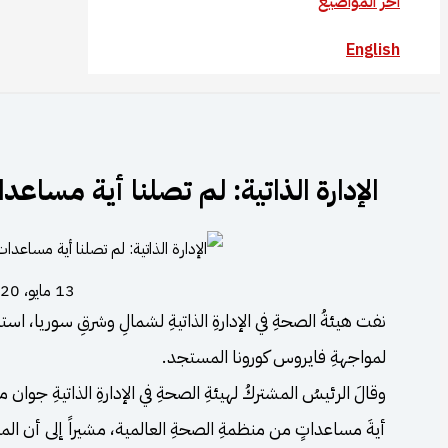
آخر المواضيع
English
الإدارة الذاتية: لم تصلنا أية مسا
13 مايو، 2020
نفت هيئةُ الصحةِ في الإدارةِ الذاتيةِ لشمالِ وشرقِ سوريا، اس
لمواجهةِ فايروس كورونا المستجد.
وقالَ الرئيسُ المشتركُ لهيئةِ الصحةِ في الإدارةِ الذاتيةِ جوا
أيةَ مساعداتٍ من منظمةِ الصحةِ العالمية، مشيراً إلى أن المن