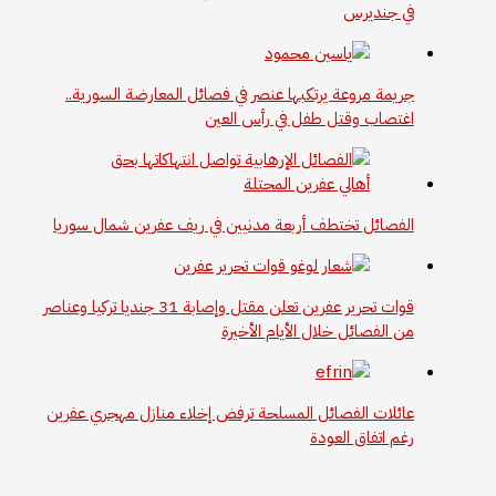
في جنديرس
جريمة مروعة يرتكبها عنصر في فصائل المعارضة السورية..
اغتصاب وقتل طفل في رأس العين
الفصائل تختطف أربعة مدنيين في ريف عفرين شمال سوريا
قوات تحرير عفرين تعلن مقتل وإصابة 31 جنديا تركيا وعناصر
من الفصائل خلال الأيام الأخيرة
عائلات الفصائل المسلحة ترفض إخلاء منازل مهجري عفرين
رغم اتفاق العودة