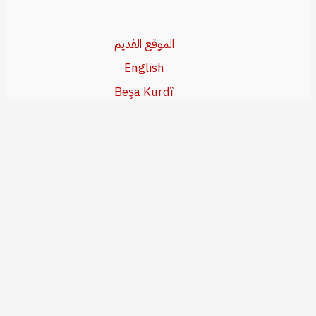
الموقع القديم
English
Beşa Kurdî
آخر المواضيع
سياسة حقوق النشر
من نحن
سياسة الخصوصية
للاتصال بنا
editor@kurdonline.info