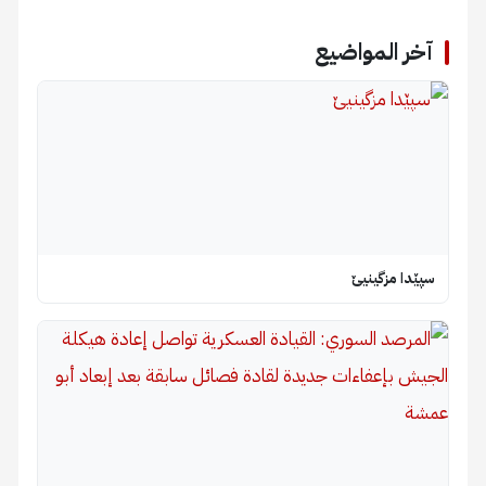
آخر المواضيع
سپێدا مزگینیێ