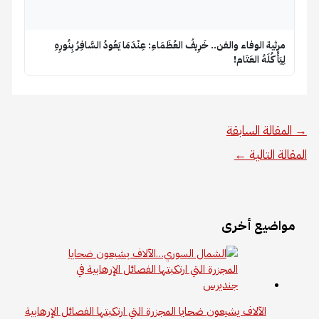
​مرثية الوفاء والفن.. خَرِيفُ العُظَمَاءِ: عِنْدَمَا يَعُودُ السَّافِرُ بِنُورِهِ
لِيَأْكُلَهُ العَتَام!
→
المقالة السابقة
المقالة التالية
←
مواضيع أخرى
الآلاف يشيعون ضحايا المجزرة التي ارتكبتها الفصائل الإرهابية