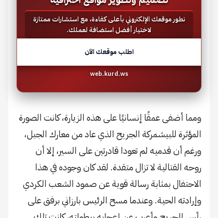
نطور موقعك الإلكتروني بأعلى كفاءة، مع استشارات ممتازة
لاختيار أفضل استضافة لعملك.
اطلب موقعك الآن
web.kurd.ws
ومما أضفى عمقًا إنسانيًا على هذه الزيارة، كانت الصورة
المؤثرة للبيشمركة الجريح الذي عاد من معارك الجبل،
ورغم أن قدميه لم تعودا قادرتين على السير، إلا أن
روحه القتالية لا تزال متقدة. لقد كان وجوده في هذا
الاحتفال بمثابة رسالة قوية عن صمود الشعب الكردي
وإرادته الحية. وعندما مسح الرئيس بارزاني برفق على
رأس الجريح وأعرب عن إعجابه ببطولته، كانت تلك