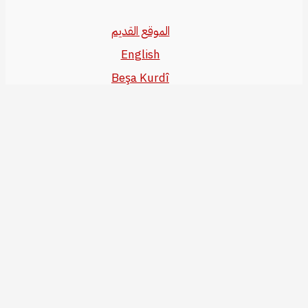
الموقع القديم
English
Beşa Kurdî
آخر المواضيع
سياسة حقوق النشر
من نحن
سياسة الخصوصية
للاتصال بنا
editor@kurdonline.info