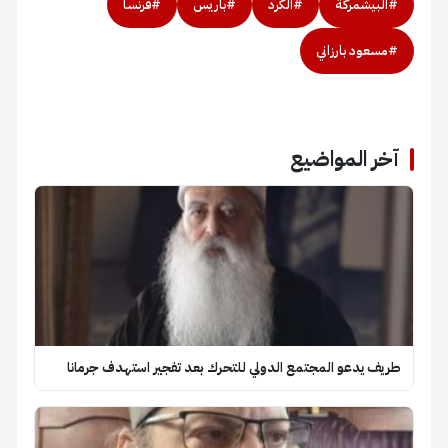
#البيشمركة
#الكرد
#باريس
#فرنسا
#مسعود بارزاني
آخر المواضيع
طريف يدعو المجتمع الدولي للتحرك بعد تفجير استهدف جرمانا