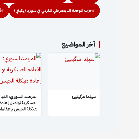
#حزب الوحدة الديمقراطي الكردي في سوريا (يكيتي)
#قو
آخر المواضيع
سپێدا مزگینیێ
المرصد السوري: القياد
العسكرية تواصل إعادة
هيكلة الجيش بإعفاءا
جديدة لقادة فصائل
سابقة بعد إبعاد أبو ع