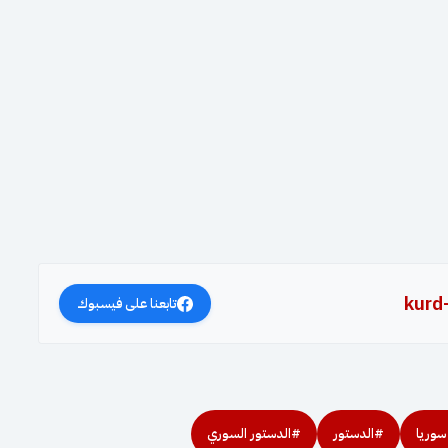
kurd
تابعنا على فيسبوك
سوريا
#الدستور
#الدستور السوري