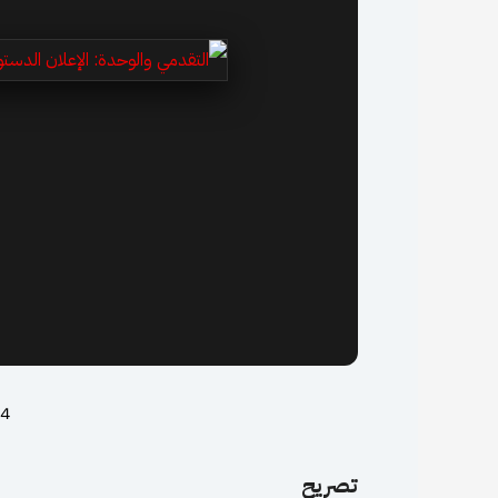
14 مارس
تصريح