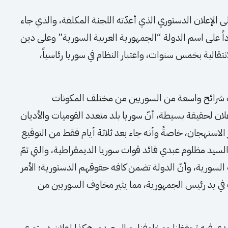
ق الرئيس أحمد الشرع يوم 13/3/2025على الإعلان الدستوري الذي أعدّته اللجنة المكلفة، والذي جاء
دداً على اسم الدولة “الجمهورية العربية السورية” وعلى دين
نتقالية بخمس سنوات، واعتبار النظام في سوريا رئاسياً،
عات شرائح واسعة من السوريين من مختلف المكونات
ان لحقيقة بسيطة، أنّ سوريا بلد متعدد القوميات والأديان
 الاستهجان، خاصةً وأنه جاء بعد ثلاثة أيام فقط من التوقيع
السيد مظلوم عبدي قائد قوات سوريا الديمقراطية، والتي تمّ
ة السورية، وأنّ الدولة تضمن كافه حقوقهم الدستورية؛ الأمر
ات في يد رئيس الجمهورية، مما يثير مخاوف السوريين من
 نبدي فيه تحفظنا ومخاوفنا حيال صدور هكذا إعلان دستوري