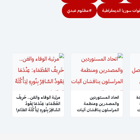
ات سوريا الديمقراطية
#مظلوم عبدي
ة
اتحاد المستوردين
​مرثية الوفاء والفن.. خَرِيفُ
والمصدرين ومنظمة
العُظَمَاءِ: عِنْدَمَا يَعُودُ
ت
المراسلون يناقشان آليات
السَّافِرُ بِنُورِهِ لِيَأْكُلَهُ العَتَام!
التعاون والتنسيق
مشة
المشترك