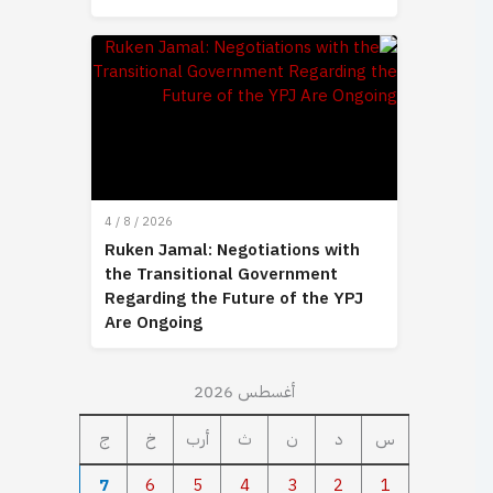
4 / 8 / 2026
Ruken Jamal: Negotiations with
the Transitional Government
Regarding the Future of the YPJ
Are Ongoing
أغسطس 2026
س
د
ن
ث
أرب
خ
ج
7
6
5
4
3
2
1