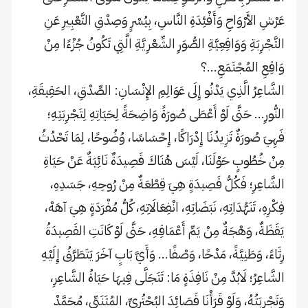
عَرْشِ الأَرْوَاحِ وَأَفْئِدَةِ النَّاسِ، بِيُسْرٍ وَصِدْقِ التَّعْبِيرِ عَنِ
التَّجْرِبَةِ وَوَاقِعِيَّةِ الصُّوَرِ الشِّعْرِيَّةِ الَّتِي تَكُونُ جُزْءًا مِنْ
وَاقِعِ المُجْتَمَعِ…؟
الشَّاعِرُ الَّذِي يَدْنُو إِلَى عَوَالِمِ الإِنْسَانِ: الصِّدْقِ، الحَقِيقَةِ،
النُّورِ… حَتَّى لَوْ أَعْطَى صُورَةً وَاضِحَةً لِحَيَاتِهِ لِتَجْرِبَتِهِ؛
فَهِيَ صُورَةٌ تَزِيدُنَا إِدْرَاكًا، إِحْسَاسًا، وُضُوحًا، لِمَا تَحْدُثُ
مِنْ خُطُوبٍ حَوْلَنَا، لَيْسَ هُنَاكَ قَصِيدَةٌ نَائِيَةٌ عَنْ حَيَاةِ
الشَّاعِرِ؛ فَكُلُّ قَصِيدَةٍ هِيَ قِطْعَةٌ مِنْ رُوحِهِ، جَسَدِهِ،
فِكْرِهِ، تَنَهُّدَاتِهِ، نَبَضَاتِهِ، انْفِعَالَاتِهِ، كُلُّ مُفْرَدَةٍ هِيَ آهَهْ،
يَقَظَةٌ، وَهْجَةٌ مِنْ يَمِّ أَعْمَاقِهِ، حَتَّى لَوْ كَانَتِ القَصِيدَةُ
رِثَاءً، وَطَنِيَّةً، مَدْحًا، وَصْفًا… وَأَيَّ بَابٍ آخَرَ يَتَطَرَّقُ إِلَيْهِ
الشَّاعِرُ؛ لَابُدَّ مِنْ نَافِذَةٍ مَا: تَتَجَلَّى فِيهَا حَيَاةُ الشَّاعِرِ،
وَتَجْرِبَتُهُ، وَلَوْ قَرَأْنَا قَصَائِدَ البُحْتُرِيِّ، المُتَنَبِّي، مُحَمَّدْ