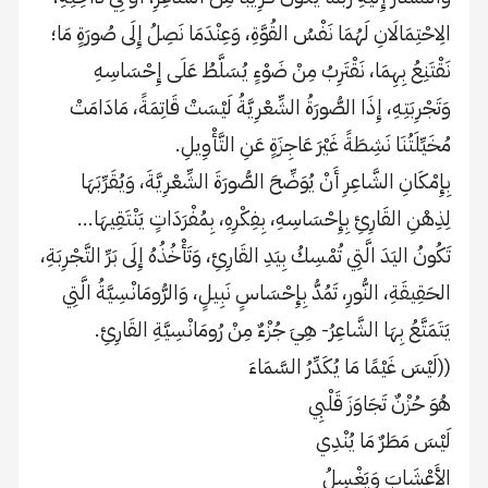
الِاحْتِمَالَانِ لَهُمَا نَفْسُ القُوَّةِ، وَعِنْدَمَا نَصِلُ إِلَى صُورَةٍ مَا؛
نَقْتَنِعُ بِهِمَا، نَقْتَرِبُ مِنْ ضَوْءٍ يُسَلَّطُ عَلَى إِحْسَاسِهِ
وَتَجْرِبَتِهِ، إِذَا الصُّورَةُ الشِّعْرِيَّةُ لَيْسَتْ قَاتِمَةً، مَادَامَتْ
مُخَيِّلَتُنَا نَشِطَةً غَيْرَ عَاجِزَةٍ عَنِ التَّأْوِيلِ.
بِإِمْكَانِ الشَّاعِرِ أَنْ يُوَضِّحَ الصُّورَةَ الشِّعْرِيَّةَ، وَيُقَرِّبَهَا
لِذِهْنِ القَارِئِ بِإِحْسَاسِهِ، بِفِكْرِهِ، بِمُفْرَدَاتٍ يَنْتَقِيهَا…
تَكُونُ اليَدَ الَّتِي تُمْسِكُ بِيَدِ القَارِئِ، وَتَأْخُذُهُ إِلَى بَرِّ التَّجْرِبَةِ،
الحَقِيقَةِ، النُّورِ، تَمُدُّ بِإِحْسَاسٍ نَبِيلٍ، وَالرُّومَانْسِيَّةُ الَّتِي
يَتَمَتَّعُ بِهَا الشَّاعِرُ- هِيَ جُزْءٌ مِنْ رُومَانْسِيَّةِ القَارِئِ.
((لَيْسَ غَيْمًا مَا يُكَدِّرُ السَّمَاءَ
هُوَ حُزْنٌ تَجَاوَزَ قَلْبِي
لَيْسَ مَطَرٌ مَا يُنْدِي
الأَعْشَابَ وَيَغْسِلُ