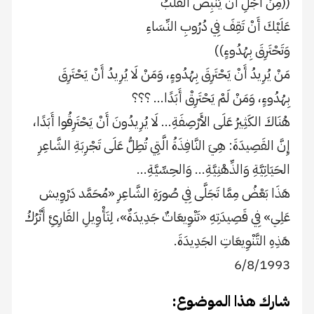
((مِنْ أَجْلِ أَنْ يَنْبِضَ القَلْبُ
عَلَيْكَ أَنْ تَقِفَ فِي دُرُوبِ النِّسَاءِ
وَتَحْتَرِقَ بِهُدُوءٍ))
مَنْ يُرِيدُ أَنْ يَحْتَرِقَ بِهُدُوءٍ، وَمَنْ لَا يُرِيدُ أَنْ يَحْتَرِقَ
بِهُدُوءٍ، وَمَنْ لَمْ يَحْتَرِقْ أَبَدًا… ؟؟؟
هُنَاكَ الكَثِيرُ عَلَى الأَرْصِفَةِ… لَا يُرِيدُونَ أَنْ يَحْتَرِقُوا أَبَدًا،
إِنَّ القَصِيدَةَ: هِيَ النَّافِذَةُ الَّتِي تُطِلُّ عَلَى تَجْرِبَةِ الشَّاعِرِ
الحَيَاتِيَّةِ وَالذِّهْنِيَّةِ… وَالحِسِّيَّةِ…
هَذَا بَعْضُ مِمَّا تَجَلَّى فِي صُورَةِ الشَّاعِرِ «مُحَمَّد دَرْوِيش
عَلِي» فِي قَصِيدَتِهِ «تَنْوِيعَاتٌ جَدِيدَةٌ»، لِتَأْوِيلِ القَارِئِ أَتْرُكُ
هَذِهِ التَّنْوِيعَاتِ الجَدِيدَةَ.
6/8/1993
شارك هذا الموضوع: