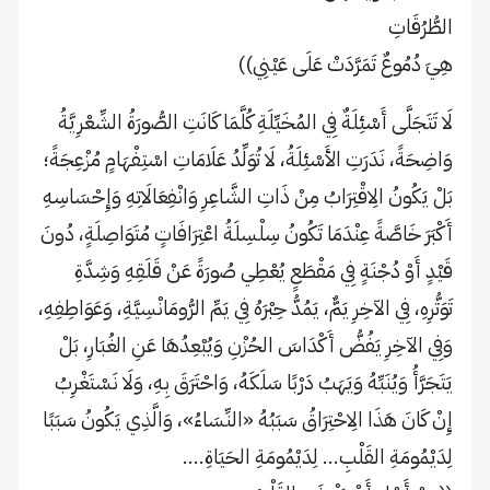
الطُّرُقَاتِ
هِيَ دُمُوعٌ تَمَرَّدَتْ عَلَى عَيْنِي))
لَا تَتَجَلَّى أَسْئِلَةٌ فِي المُخَيِّلَةِ كُلَّمَا كَانَتِ الصُّورَةُ الشِّعْرِيَّةُ
وَاضِحَةً، نَدَرَتِ الأَسْئِلَةُ، لَا تُوَلِّدُ عَلَامَاتِ اسْتِفْهَامٍ مُزْعِجَةً؛
بَلْ يَكُونُ الِاقْتِرَابُ مِنْ ذَاتِ الشَّاعِرِ وَانْفِعَالَاتِهِ وَإِحْسَاسِهِ
أَكْبَرَ خَاصَّةً عِنْدَمَا تَكُونُ سِلْسِلَةُ اعْتِرَافَاتٍ مُتَوَاصِلَةٍ، دُونَ
قَيْدٍ أَوْ دُجْنَةٍ فِي مَقْطَعٍ يُعْطِي صُورَةً عَنْ قَلَقِهِ وَشِدَّةِ
تَوَتُّرِهِ، فِي الآخِرِ يَمٌّ، يَمُدُّ حِبْرَهُ فِي يَمِّ الرُّومَانْسِيَّةِ، وَعَوَاطِفِهِ،
وَفِي الآخِرِ يَفُضُّ أَكْدَاسَ الحُزْنِ وَيُبْعِدُهَا عَنِ الغُبَارِ، بَلْ
يَتَجَرَّأُ وَيُنَبِّهُ وَيَهَبُ دَرْبًا سَلَكَهُ، وَاحْتَرَقَ بِهِ، وَلَا نَسْتَغْرِبُ
إِنْ كَانَ هَذَا الِاحْتِرَاقُ سَبَبُهُ «النِّسَاءُ»، وَالَّذِي يَكُونُ سَبَبًا
لِدَيْمُومَةِ القَلْبِ… لِدَيْمُومَةِ الحَيَاةِ….