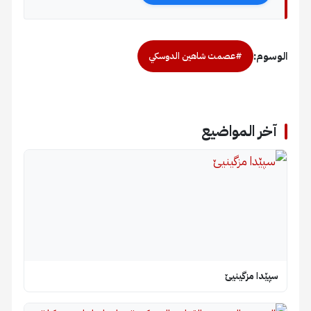
الوسوم:
#عصمت شاهين الدوسكي
آخر المواضيع
سپێدا مزگینیێ