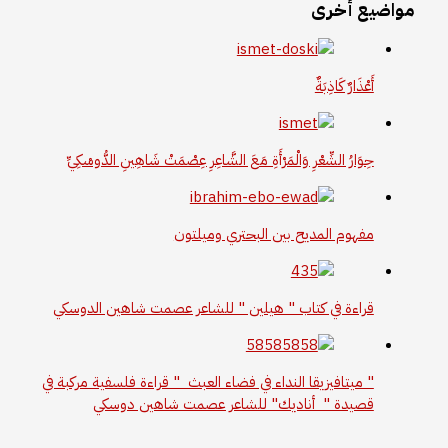
مواضيع أخرى
أَعْذَارٌ كَاذِبَةٌ
حِوَارُ الشِّعْرِ وَالْمَرْأَةِ مَعَ الشَّاعِرِ عِصْمَتْ شَاهِينِ الدُّوسْكِيِّ
مفهوم المديح بين البحتري وميلتون
قراءة في كتاب " هيلين " للشاعر عصمت شاهين الدوسكي
" ميتافيزيقا النداء في فضاء العبث " قراءة فلسفية مركبة في
قصيدة " أناديك" للشاعر عصمت شاهين دوسكي