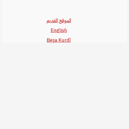
الموقع القديم
English
Beşa Kurdî
آخر المواضيع
سياسة حقوق النشر
من نحن
سياسة الخصوصية
للاتصال بنا
editor@kurdonline.info