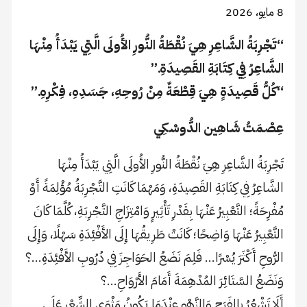
8 مايو، 2026
“تَجْرِبَةُ الشَّاعِرِ هِيَ نُقْطَةُ النُّورِ الأُولَى الَّتِي يَبْدَأُ مِنْهَا
الشَّاعِرُ فِي كِتَابَةِ القَصِيدَةِ.”
“كُلُّ قَصِيدَةٍ هِيَ قِطْعَةٌ مِنْ رُوحِهِ، جَسَدِهِ، فِكْرِهِ.”
عِصْمَتُ شَاهِين الدُّوسْكِي
تَجْرِبَةُ الشَّاعِرِ هِيَ نُقْطَةُ النُّورِ الأُولَى الَّتِي يَبْدَأُ مِنْهَا
الشَّاعِرُ فِي كِتَابَةِ القَصِيدَةِ، وَمَهْمَا كَانَتِ التَّجْرِبَةُ مُؤْلِمَةً أَوْ
مُفْرِحَةً؛ التَّعْبِيرُ عَنْهَا بِقَدْرِ تَأْثِيرٍ وَامْتِزَاجِ التَّجْرِبَةِ، كُلَّمَا كَانَ
التَّعْبِيرُ عَنْهَا وَاضِحًا؛ كَانَتْ طَرِيقُهَا إِلَى الأَفْئِدَةِ سَهْلًا، وَإِلَى
الرُّوحِ أَكْثَرَ يُسْرًا… فَلِمَ نَضَعُ الحَوَاجِزَ فِي دُرُوبِ الأَفْئِدَةِ…؟
وَنَضَعُ السَّتَائِرَ المُدْهِمَةَ أَمَامَ الأَرْوَاحِ…؟
أَلَا تَشْعُرُ بِالفَرَحِ وَالزَّهْوِ عِنْدَمَا يَكُونُ مَثْوَى الشِّعْرِ عَلَى