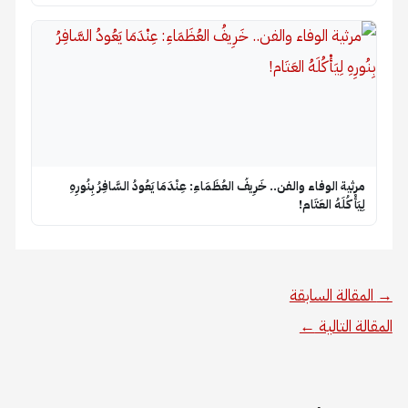
​مرثية الوفاء والفن.. خَرِيفُ العُظَمَاءِ: عِنْدَمَا يَعُودُ السَّافِرُ بِنُورِهِ
لِيَأْكُلَهُ العَتَام!
→
المقالة السابقة
المقالة التالية
←