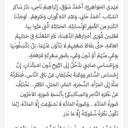
مَهْدِي الجَوَاهِرِيِّ، أَحْمَدْ شَوْقِي، إِبْرَاهِيمْ نَاجِي، بَدْرْ شَاكِر
السَّيَّاب، أَحْمَدْ خَانِي، وَعَبْدِ اللهِ كُورَان وَغَيْرِهِمْ.. لَوَجَدْنَا
الكَثِيرَ مِنَ الصُّوَرِ الإِنْسَانِيَّةِ، الحَيَاتِيَّةِ الَّتِي مَرُّوا بِهَا،
مُعْلِنِينَ لِلْوَرَى أَسْرَارَهُمْ الدَّفِينَةَ، غَيْرَ المُعْلَنَةِ فِي حَيَاتِهِمُ
العَامَّةِ، حَتَّى نِقَاطُ ضَعْفِهِمْ لَا يَنْأَوْنَ عَنْهُمَا، بَلْ يَكْشِفُونَهَا
بِوَعْيٍ مِنْهُمْ أَوْ دُونَ وَعْيٍ، بِصُوَرٍ شِعْرِيَّةٍ مُرْهَفَةٍ،
وَبِإِحْسَاسٍ صَادِقٍ يَدْخُلُ إِلَى الرُّوحِ دُونَ اسْتِئْذَانٍ، إِنَّ
إِحْسَاسَ الشَّاعِرِ وَوَعْيَهُ يَخْتَلِفَانِ عَنْ بَاقِي النَّاسِ، فَنَظَرَتُهُ
مَثَلًا إِلَى المَرْأَةِ، الشَّجَرَةِ، البَحْرِ، الجَبَلِ، الطَّيْرِ… تَخْتَلِفُ
عَنْ نَظْرَةِ التَّاجِرِ وَالمِيكَانِيكِيِّ بِأَبْسَطِ صُورَةٍ، الآخَرُونَ
صُورَةُ المَادَّةِ… وَصُورَةُ المَادَّةِ لَا تَسْتَوْعِبُ إِلَّا المَادَّةَ، رُبَّمَا
تَكُونُ نَظْرَةً شُمُولِيَّةً إِلَّا مَا نَدَرَ.