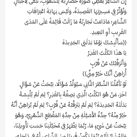
إِنَّ الشَّاعِرَ يُعْطِي صُورَةً حَضَارِيَّةً لِلشُّعُوبِ، تَبْقَى لِأَجْيَالٍ
وَتُؤَثِّرُ فِي مَسِيرَتِهَا القَصِيدَةُ، وَلَيْسَ نِهَايَةَ اعْتِرَافَاتِ
الشَّاعِرِ؛ مَادَامَتْ تَجَارِبُهُ مَا زَالَتْ قَائِمَةً عَلَى المَدَى
القَرِيبِ أَوِ البَعِيدِ.
((سَأَلْبِسُكَ يَوْمًا بَدَلَتِي الجَدِيدَةَ
يَا هَذَا الكَلْبُ القَذِرُ
وَأَتَرَقَّبُكَ عَنْ قُرْبٍ
أُرَاهِنُ أَنَّكَ خَيْرٌ مِنِّي))
لَوْ تَأَمَّلْنَا الشَّطْرَ الثَّانِي سَيُوَلِّدُ سُؤَالًا، يَبْحَثُ عَنْ سُؤَالٍ
آخَرَ، مَنْ هُوَ الكَلْبُ الَّذِي يَصِفُهُ بِالقَذِرِ؟ لِمَ لَمْ يُلْبِسْهُ
بَدَلَتَهُ الجَدِيدَةَ؟ لِمَ لَمْ يَتَرَقَّبْهُ عَنْ قُرْبٍ؟ لِمَ لَمْ يُرَاهِنْ أَنَّهُ
خَيْرٌ مِنْهُ؟ حِدَّةُ الأَسْئِلَةِ مِنْ حِدَّةِ المَقْطَعِ الشِّعْرِيِّ، وَهُوَ
يَبْحَثُ عَنْ شَيْءٍ مَا، رُبَّمَا يَظْهَرُ فِي مُخَيِّلَتِنَا حَسَبَ تَأْوِيلِنَا،
وَالمُشَارُ إِلَيْهِ رُبَّمَا يَكُونُ قَرِيبًا مِنَ الشَّاعِرِ، أَوْ فِي دَاخِلِهِ،