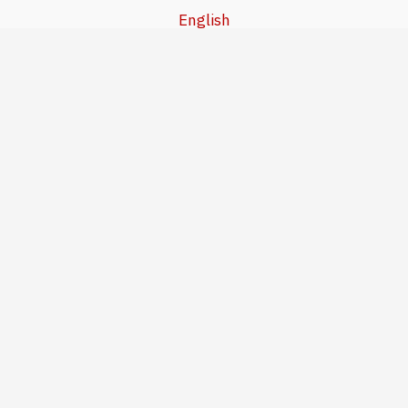
English
Beşa Kurdî
آخر المواضيع
سياسة حقوق النشر
من نحن
سياسة الخصوصية
للاتصال بنا
editor@kurdonline.info
Copyright © 2026 Kurd Online