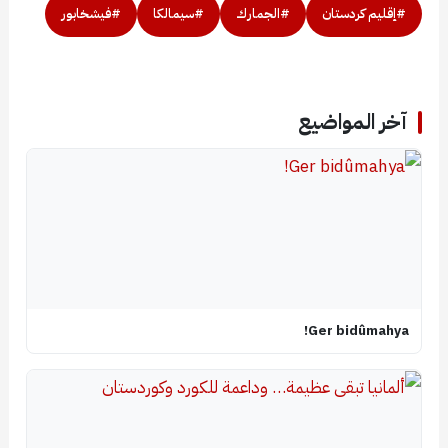
#إقليم كردستان
#الجمارك
#سيمالكا
#فيشخابور
آخر المواضيع
Ger bidûmahya!