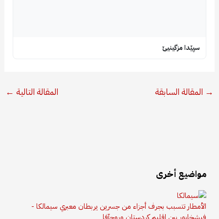
سپێدا مزگینیێ
→
المقالة السابقة
المقالة التالية
←
مواضيع أخرى
الأمطار تتسبب بجرف أجزاء من جسرين يربطان معبري سيمالكا -
فيشخابور بين إقليم كردستان وروجآفا