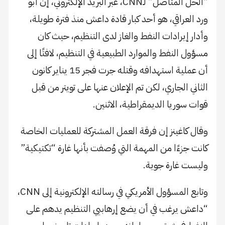
“الحل المتأصل” لـCNN، عبر البريد الإلكتروني، إن أبو
ورد العراقي، هو أحد كبار قادة داعش منذ فترة طويلة،
وأدار إيرادات النفط والغاز لدى التنظيم، حيث كان
مسؤول النفط والموارد الطبيعية في التنظيم، لافتًا إلى
أن عملية استهدافه وقتله جرت فجر 15 يناير كانون
الثاني الجاري، لكن تم الإعلان عنها على تويتر من قبل
قوات سوريا الديمقراطية، الاثنين.
وقال كاغينز إن فرقة العمل المشتركة للعمليات الخاصة
كانت جزءًا من المهمة التي وُصفت بأنها غارة “تكتيكية”
وليست غارة جوية.
وتابع المسؤول الأمريكي في رسالته الإلكترونية إلى CNN،
“داعش يرغب في أن يضع إرهابيي التنظيم يدهم على