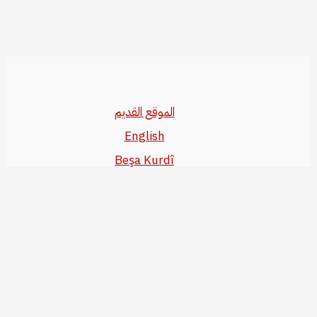
الموقع القديم
English
Beşa Kurdî
آخر المواضيع
سياسة حقوق النشر
من نحن
سياسة الخصوصية
للاتصال بنا