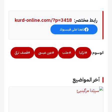
رابط مختصر:
kurd-online.com/?p=3418
تابعنا على فيسبوك
الوسوم:
#تركيا
#حلب
#عين عيسى
#قصف تركي
آخر المواضيع