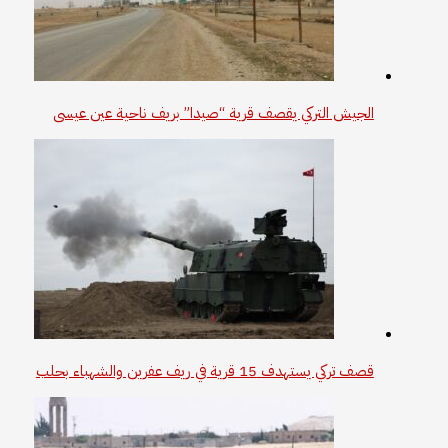
الجيش التركي يقصف قرية “صيدا” بريف ناحية عين عيسى
قصف تركي يستهدف 15 قرية في ريف عفرين والشهباء بحلب