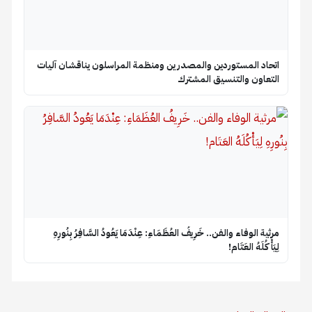
اتحاد المستوردين والمصدرين ومنظمة المراسلون يناقشان آليات
التعاون والتنسيق المشترك
​مرثية الوفاء والفن.. خَرِيفُ العُظَمَاءِ: عِنْدَمَا يَعُودُ السَّافِرُ بِنُورِهِ
لِيَأْكُلَهُ العَتَام!