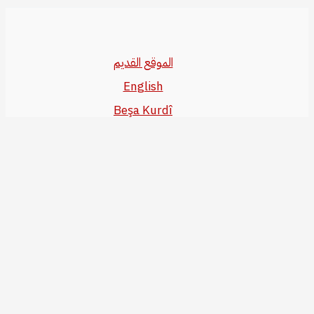
الموقع القديم
English
Beşa Kurdî
آخر المواضيع
سياسة حقوق النشر
من نحن
سياسة الخصوصية
للاتصال بنا
editor@kurdonline.info