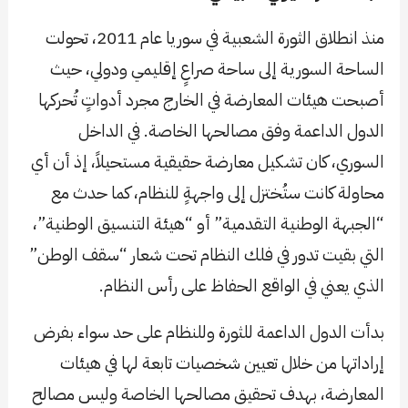
منذ انطلاق الثورة الشعبية في سوريا عام 2011، تحولت
الساحة السورية إلى ساحة صراعٍ إقليمي ودولي، حيث
أصبحت هيئات المعارضة في الخارج مجرد أدواتٍ تُحركها
الدول الداعمة وفق مصالحها الخاصة. في الداخل
السوري، كان تشكيل معارضة حقيقية مستحيلاً، إذ أن أي
محاولة كانت ستُختزل إلى واجهةٍ للنظام، كما حدث مع
“الجبهة الوطنية التقدمية” أو “هيئة التنسيق الوطنية”،
التي بقيت تدور في فلك النظام تحت شعار “سقف الوطن”
الذي يعني في الواقع الحفاظ على رأس النظام.
بدأت الدول الداعمة للثورة وللنظام على حد سواء بفرض
إراداتها من خلال تعيين شخصيات تابعة لها في هيئات
المعارضة، بهدف تحقيق مصالحها الخاصة وليس مصالح