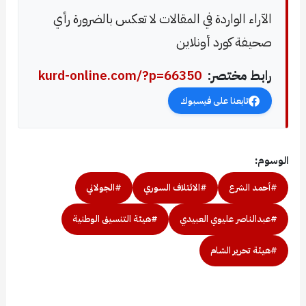
الآراء الواردة في المقالات لا تعكس بالضرورة رأي
صحيفة كورد أونلاين
رابط مختصر:
kurd-online.com/?p=66350
تابعنا على فيسبوك
الوسوم:
#أحمد الشرع
#الائتلاف السوري
#الجولاني
#عبدالناصر عليوي العبيدي
#هيئة التنسيق الوطنية
#هيئة تحرير الشام