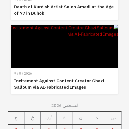
Death of Kurdish Artist Saleh Amedi at the Age
of 77 in Duhok
9 / 8 / 2026
Incitement Against Content Creator Ghazi
Salloum via AI-Fabricated Images
أغسطس 2026
س
د
ن
ث
أرب
خ
ج