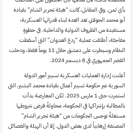
بأي ثمن. وفي المقابل، كانت “هيئة تحرير الشام” بقيادة
أبو محمد الجولاني تعد العدة لبناء قدراتها العسكرية،
مستفيدة من الظروف الدولية والداخلية. في خطوةٍ
مفاجئة، أطلقت عملية “ردع العدوان” التي أسقطت
النظام وسيطرت على دمشق خلال 11 يوماً فقط، ودخلت
القصر الجمهوري في 8 ديسمبر 2024.
أعلنت إدارة العمليات العسكرية تسيير أمور الدولة
السورية عبر حكومة تسيير أعمال بقيادة محمد البشير، التي
استمرت حتى 1 مارس 2025. لكن المعارضة بدأت
بالمطالبة بإشراكها في الحكومة، محاولةً فرض شروطها
مستغلةً توجس الحكومات من “هيئة تحرير الشام”
المصنفة إرهابياً لدى بعض الدول. إلا أن الهيئة والفصائل