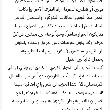
يُعدّ الحوار أحد أدوات التواصل بين طرفين، شخصين،
قوتين أو قطبين، لمعرفة آراء الطرف الآخر، وإمكانية
العمل معاً، لجمع الطاقات المتوفّرة، واستغلال الفرص
المتاحة، ثمّ إيجاد قواسم مشتركة تنهي الصراع بينهما.
قد يكون الحوار مباشراً، وجهاً لوجه، بين ممثلين عن كلّ
طرف، وقد يكون غير مباشر، عن طريق وسطاء ينقلون
الرّسائل، ويساهمون في تقريب وجهات النظر، وهذا
يحصل غالباً بين الدول.
أثبتت التّجارب أنّ الحوار الكردي- الكردي لن يؤدي إلى أي
نتيجة خاصة إذا كان أحد الطرفين مقرّباً من حزب العمال
الكردستاني، لأنّ هذا الحزب لن يلتزم بأيّ اتفاقية مهما
كانت مهمة ومصيرية، وكل الاتفاقيات التي يوقعها مع
الآخرين (الآخر هو طرف كردي) هي مجرّد وسيلة وقتية
للتقوية أو لكسب الوقت.