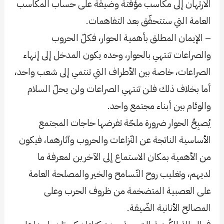
الارتهان إلى مكاسب مؤقتة وضيقة على حساب المكاسب
العامة التي ستتحقّق بعد التفاهمات.
– الإيمان المطلق بأهمية الحوار، فكلّ الحروب
والصراعات تنتهي بالحوار، وحده يكون المدخل إلى إنهاء
الصراعات، خاصة بين الأطراف التي تنتمي إلى شعب واحد،
أما بخلاف ذلك فلن تنتهي الصراعات ولن يحلّ السلام
والوئام بين أبناء مجتمع واحد.
يُصبِحُ الحوار ضرورة ملحّة تفرضها حاجات المجتمع
الأساسية الناتجة عن النّزاعات والحروب وآثارهما، فيكون
من الأهمية بمكان الاستماع إلى الآخرين لمعرفة ما
لديهم، وتغليب روح التّسامح والخير والمصلحة العامة
على العصبية المتضخمة من ظروف الحرب وعلى
المصالح الأنانية الضّيقة.