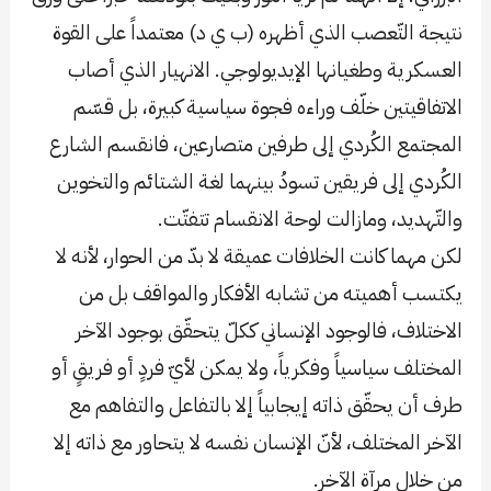
نتيجة التّعصب الذي أظهره (ب ي د) معتمداً على القوة
العسكرية وطغيانها الإيديولوجي. الانهيار الذي أصاب
الاتفاقيتين خلّف وراءه فجوة سياسية كبيرة، بل قسّم
المجتمع الكُردي إلى طرفين متصارعين، فانقسم الشارع
الكُردي إلى فريقين تسودُ بينهما لغة الشتائم والتخوين
والتّهديد، ومازالت لوحة الانقسام تتفتّت.
لكن مهما كانت الخلافات عميقة لا بدّ من الحوار، لأنه لا
يكتسب أهميته من تشابه الأفكار والمواقف بل من
الاختلاف، فالوجود الإنساني ككلّ يتحقّق بوجود الآخر
المختلف سياسياً وفكرياً، ولا يمكن لأيّ فردٍ أو فريقٍ أو
طرف أن يحقّق ذاته إيجابياً إلا بالتفاعل والتفاهم مع
الآخر المختلف، لأنّ الإنسان نفسه لا يتحاور مع ذاته إلا
من خلال مرآة الآخر.