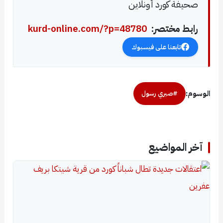
صحيفة كورد أونلاين
رابط مختصر:
kurd-online.com/?p=48780
تابعنا على فيسبوك
الوسوم:
#صبري رسول
آخر المواضيع