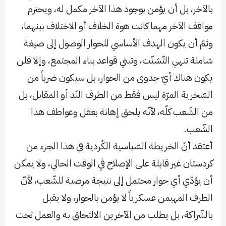
بالآخر، بل أن يؤمن بوجود هذا الآخر مكمل له، ويحترم
مواقف الآخر مهما كانت هوة الخلاف أو الاختلاف بينهما،
وثمّ أن يكون الهدف الأساسي للحوار الوصول إلى صيغة
شاملة تنهي التّشتّت، وتبني قواعد بناء المجتمع، وإلا فلن
يكون هناك أيّ جدوى من الحوار، بل سيكون ضرباً من
السّخرية المرّة ليس فقط من الطرف النّد أو المقابل، بل
من الشّعب كلّه، لأنّه يلحق إهانة بعقل وعواطف هذا
الشّعب.
أعتقد أنّ الخريطة السّياسية الكُردية في هذا الجزء من
كردستان غير قابلة على الإصلاح في الوقت الحالي، ولا يمكن
أن يؤدّي أي حوار محتمل إلى نتيجة مرضية للشّعب، لأنّ
الطرف المهيمن عسكرياً لا يؤمن بالحوار، ولا يقبل
بالشّراكة، بل يطلب من الآخرين الالتحاق به والعمل تحت