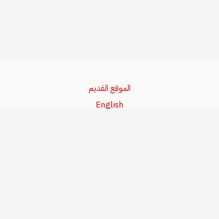
الموقع القديم
English
Beşa Kurdî
آخر المواضيع
سياسة حقوق النشر
من نحن
سياسة الخصوصية
للاتصال بنا