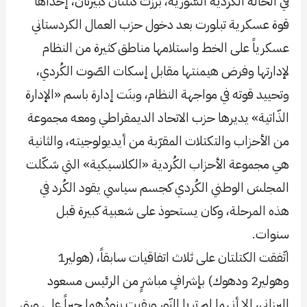
في الحالة الكُردية السّورية، برزت كتلتان كبيرتان، إحداها
قوة عسكرية تبلورت بعد دخول حزب العمال الكردستاني
عسكرياً على الخط واستلامها مناطق كثيرة من النظام
لإدارتها وفرض هيمنتها مقابل إسكات الصّوت الكُردي،
وتحييد قوته في مواجهة النظام، وبنَت إدارة باسم «الإدارة
الذّاتية» يديرها حزب الاتحاد الديمقراطي ومعه مجموعة
من الأحزاب والتكتلات المقرّبة من أيديولوجيته، والثانية
هي مجموعة الأحزاب الكُردية «الكلاسيكية» التي شكّلت
المجلسَ الوطني الكُردي كجسم سياسي يقود الكُرد في
هذه المرحلة، وكان يستحوذ على شعبية كبيرة قبل
سنوات.
اتّفقت الكتلتان على ثلاث اتفاقيات سابقاً، (هولير1
وهولير2 ودهوك) بإشرافٍ مباشرٍ من الرئيس مسعود
البرزاني، إلا أنهما لم تريا النّور وبقيت بنودُهما حبراً على ورق