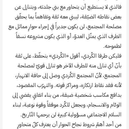
فالذي لا يستطيع أن يتحاور مع بني جلدته، ويتنازل عن
بعض نقاطه الضيّقة، ليبني معه ثقة وتفاهماً بما يحقّق
مصلحة المجتمع، لن يكون جديراً في إجراء حوارٍ مماثل مع
الطرف الذي يمثّل العدوّ، أو الذي يكون مشروعه نسفاً
لطموحه.
فليكن طرفا الكُردي، أقول «الكُردي» بتحفّظ، على ثقة
بأنّ أي تنازل منه للطرف الآخر هو تنازل قويّ لمصلحة
المجتمع، لأنّ المجتمع الكُردي وصل إلى حافة الانهيار،
لأنه فقد نقاط ارتكازه، ومراكز قوته. والتهرّب المقصود،
بدافع مكاسب شخصية ضيقة، من بناء اتفاقٍ يفضي إلى
الوئام والانسجام، ويجعل للكُرد موقفاً وقوة نوعية، لبناء
السلام الاجتماعي مسؤولية كبيرة لن يرحمها التّاريخ.
من أحد أهمّ شروط نجاح الحوار أن يعترف كلّ متحاورٍ