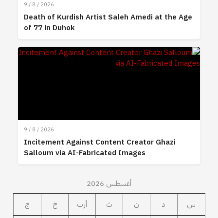
9 / 8 / 2026
Death of Kurdish Artist Saleh Amedi at the Age
of 77 in Duhok
9 / 8 / 2026
Incitement Against Content Creator Ghazi
Salloum via AI-Fabricated Images
أغسطس 2026
س
د
ن
ث
أرب
خ
ج