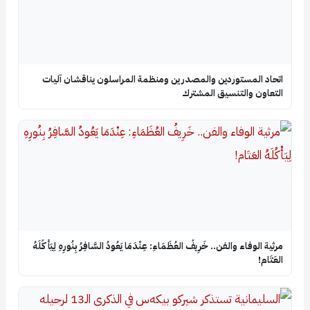
اتحاد المستوردين والمصدرين ومنظمة المراسلون يناقشان آليات
التعاون والتنسيق المشترك
​مرثية الوفاء والفن.. خَرِيفُ العُظَمَاءِ: عِنْدَمَا يَعُودُ السَّافِرُ بِنُورِهِ لِيَأْكُلَهُ
العَتَام!