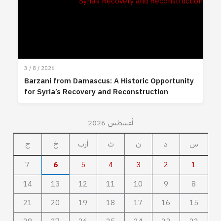
3 / 8 / 2026
Barzani from Damascus: A Historic Opportunity
for Syria’s Recovery and Reconstruction
أغسطس 2026
س
د
ن
ث
أرب
خ
ج
7
6
5
4
3
2
1
14
13
12
11
10
9
8
21
20
19
18
17
16
15