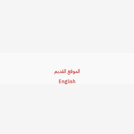
الموقع القديم
English
Beşa Kurdî
آخر المواضيع
سياسة حقوق النشر
من نحن
سياسة الخصوصية