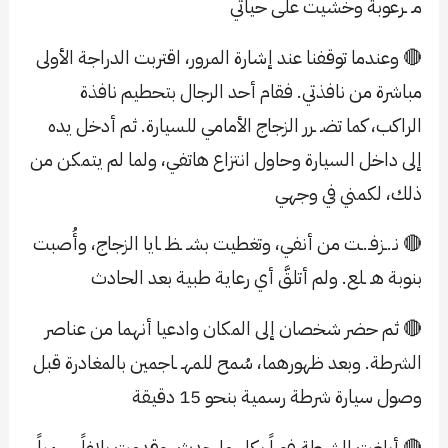
مـ ـرعوبة وخشيت على حياتي
🔴 وعندما توقفنا عند إشارة المرور، اقتربت الدراجة الأولى
مباشرة من نافذتي. فقام أحد الرجال بتحطيم نافذة
الراكب، كما تضـ ـرر الزجاج الأمامي للسيارة. ثم أدخل يده
إلى داخل السيارة وحاول انتزاع هاتفي، ولما لم يتمكن من
ذلك، لكمني في وجهي
🔴 نـ.ـزفـ.ـت من أنفي، وتغطيت بشـ ـظـ ـايا الزجاج، وأُصبت
بنوبة هـ ـلع. ولم أتلقَّ أي رعاية طبية بعد الحادث
🔴 ثم حضر شخصان إلى المكان وادعيا أنهما من عناصر
الشرطة. وبعد ظهورهما، سُمح للمهـ ـاجمين بالمغادرة قبل
وصول سيارة شرطة رسمية بنحو 15 دقيقة
🔴 أبلغت الشرطة فوراً بكل ما حدث، وقدمت بلاغاً رسمياً