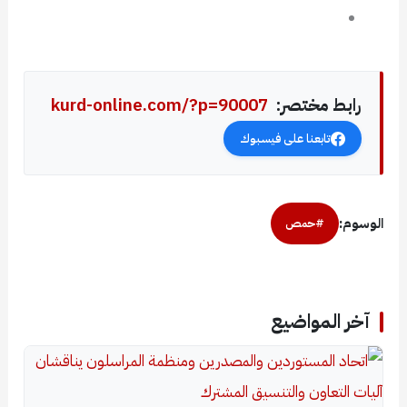
رابط مختصر:
kurd-online.com/?p=90007
تابعنا على فيسبوك
الوسوم:
#حمص
آخر المواضيع