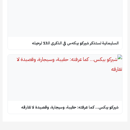
السليمانية تستذكر شيركو بيكه‌س في الذكرى الـ13 لرحيله
شيركو بيكس… كما عرفته: حقيبة، وسيجارة، وقصيدة لا تفارقه