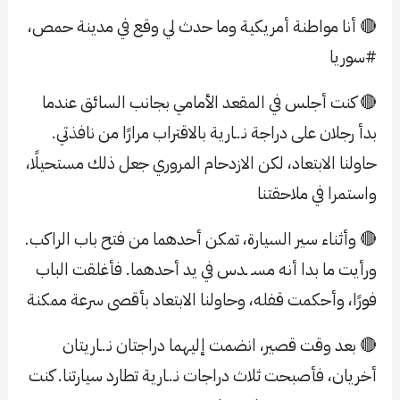
🔴 أنا مواطنة أمريكية وما حدث لي وقع في مدينة حمص،
#سوريا
🔴 كنت أجلس في المقعد الأمامي بجانب السائق عندما
بدأ رجلان على دراجة نـ.ـارية بالاقتراب مرارًا من نافذتي.
حاولنا الابتعاد، لكن الازدحام المروري جعل ذلك مستحيلًا،
واستمرا في ملاحقتنا
🔴 وأثناء سير السيارة، تمكن أحدهما من فتح باب الراكب.
ورأيت ما بدا أنه مسـ ـدس في يد أحدهما. فأغلقت الباب
فورًا، وأحكمت قفله، وحاولنا الابتعاد بأقصى سرعة ممكنة
🔴 بعد وقت قصير، انضمت إليهما دراجتان نـ.ـاريتان
أخريان، فأصبحت ثلاث دراجات نـ.ـارية تطارد سيارتنا. كنت