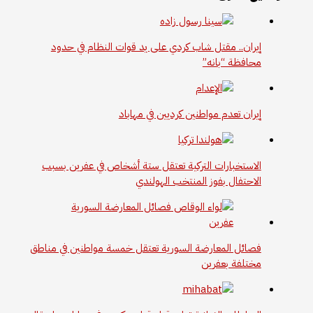
إيران.. مقتل شاب كردي على يد قوات النظام في حدود
محافظة “بانه”
إيران تعدم مواطنين كرديين في مهاباد
الاستخبارات التركية تعتقل ستة أشخاص في عفرين بسبب
الاحتفال بفوز المنتخب الهولندي
فصائل المعارضة السورية تعتقل خمسة مواطنين في مناطق
مختلفة بعفرين