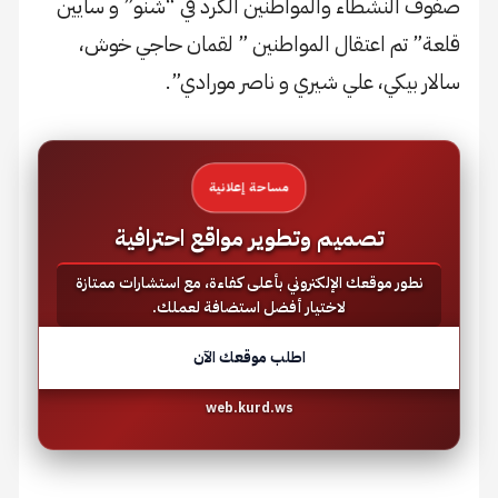
صفوف النشطاء والمواطنين الكرد في “شنو” و سايين
قلعة” تم اعتقال المواطنين ” لقمان حاجي خوش،
سالار بيكي، علي شيري و ناصر مورادي”.
مساحة إعلانية
تصميم وتطوير مواقع احترافية
نطور موقعك الإلكتروني بأعلى كفاءة، مع استشارات ممتازة
لاختيار أفضل استضافة لعملك.
اطلب موقعك الآن
web.kurd.ws