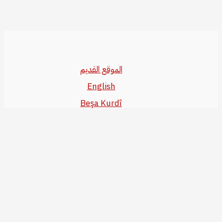
الموقع القديم
English
Beşa Kurdî
آخر المواضيع
سياسة حقوق النشر
من نحن
سياسة الخصوصية
للاتصال بنا