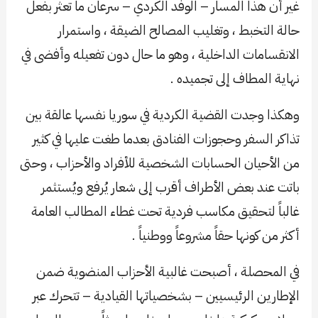
غير أن هذا المسار – الوفد الكردي – سرعان ما تعثر بفعل
حالة التخبط ، وتغليب المصالح الضيقة ، واستمرار
الانقسامات الداخلية ، وهو ما حال دون تفعيله وأفضى في
نهاية المطاف إلى تجميده .
وهكذا وجدت القضية الكردية في سوريا نفسها عالقة بين
تذاكر السفر وحجوزات الفنادق بعدما طغت عليها في كثير
من الأحيان الحسابات الشخصية للأفراد والأحزاب ، وحتى
باتت عند بعض الأطراف أقرب إلى شعار يُرفع ويُستثمر
غالباً لتحقيق مكاسب فردية تحت غطاء المطالب العامة
أكثر من كونها حقاً مشروعاً ووطنياً .
في المحصلة ، أصبحت غالبية الأحزاب المنضوية ضمن
الإطارين الرئيسيين – بشخصياتها القيادية – تتحرك عبر