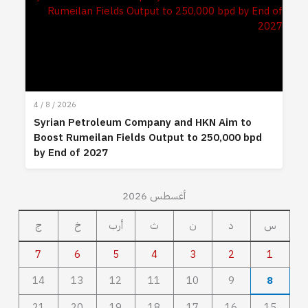
4 / 8 / 2026
Syrian Petroleum Company and HKN Aim to
Boost Rumeilan Fields Output to 250,000 bpd
by End of 2027
أغسطس 2026
س
د
ن
ث
أرب
خ
ج
7
6
5
4
3
2
1
14
13
12
11
10
9
8
21
20
19
18
17
16
15