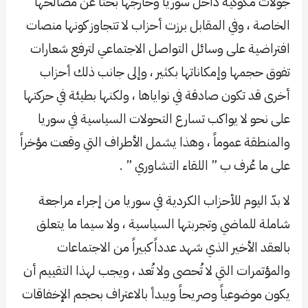
جولات مكوكية داخل سوريا وخارجها بحثاً عن مصالحها
الخاصة ، وفي المقابل برزت أحزاب لا تتجاوز كونها منصات
افتراضية على وسائل التواصل الاجتماعي لترفع شعارات
تفوق حجمها وإمكاناتها بكثير ، وإلى جانب ذلك أحزاب
أخرى قد تكون صادقة في نواياها ، ولكنها بطيئة في حركتها
على نحو لا يواكب تسارع التحولات السياسية في سوريا
والمنطقة عموماً ، وهذا يشمل الأطراف التي وقعت مؤخراً
على ما عُرف ب ” اللقاء التشاوري ” .
لا بدّ اليوم للأحزاب الكردية في سوريا من إجراء مراجعة
شاملة للماضي وتجربتها السياسية ، ولا سيما ما يتعلق
بالعقد الأخير الذي شهد عدداً كبيراً من الاجتماعات
والمؤتمرات التي لا تُحصى ولا تُعد ، ويجب لهذا التقييم أن
يكون موضوعياً وصريحاً ويبدأ بالاعتراف بحجم الإخفاقات