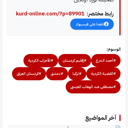
رابط مختصر:
kurd-online.com/?p=89901
تابعنا على فيسبوك
الوسوم:
#أحمد الشرع
#إقليم كردستان
#الأحزاب الكردية
#القضية الكردية
#تركيا
#دمشق
#كردستان العراق
#مصطفى عبد الوهاب العيسى
آخر المواضيع