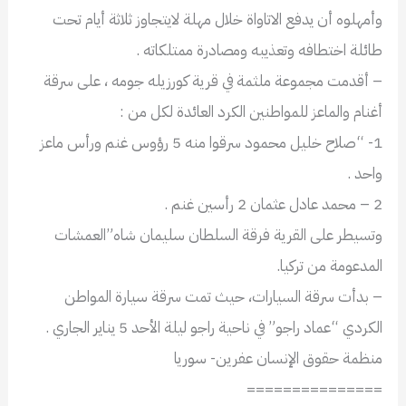
وأمهلوه أن يدفع الاتاواة خلال مهلة لايتجاوز ثلاثة أيام تحت
طائلة اختطافه وتعذيبه ومصادرة ممتلكاته .
– أقدمت مجموعة ملثمة في قرية كورزيله جومه ، على سرقة
أغنام والماعز للمواطنين الكرد العائدة لكل من :
1- “صلاح خليل محمود سرقوا منه 5 رؤوس غنم ورأس ماعز
واحد .
2 – محمد عادل عثمان 2 رأسين غنم .
وتسيطر على القرية فرقة السلطان سليمان شاه”العمشات
المدعومة من تركيا.
– بدأت سرقة السيارات، حيث تمت سرقة سيارة المواطن
الكردي “عماد راجو” في ناحية راجو ليلة الأحد 5 يناير الجاري .
منظمة حقوق الإنسان عفرين- سوريا
===============