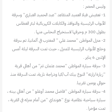
وليس الحصر :
1- تعفيش فيلا العميد المتقاعد “عبد الحميد الغباري” وسرقة
الأبواب الرئيسية والنوافذ والكابلات الكهربائية لبئر الغطاس
بطول 300 م وحرقها لاستخراج النحاس منها .
2- منزل المواطن “محمد علي ” المغترب في ألمانيا، تم سرقة
وخلع الأبواب الرئيسية للمنزل ، حيث تمت السرقة ليلة أمس
الإثنين 6 يناير .
3- سرقة سيارة المواطن “محمد عثمان تتر” من أهالي قرية
“زيارة/زارته” النوع بيك آب/كيا ودراجة نارية، تمت السرقة منذ
حوالي يومين تقريبا.
4- سرقة سيارة المواطن “فاضل محمد أوغلو ” من أهالي بينه ،
سيارة سياحية نظامية نوع “هونداي “من أمام منزله في القرية ،
تمت مؤخرا .