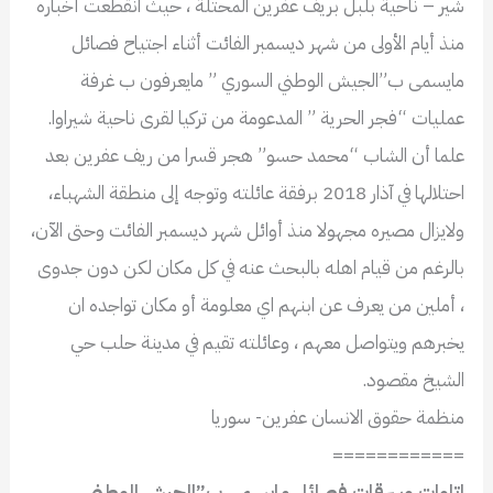
شير – ناحية بلبل بريف عفرين المحتلة ، حيث انقطعت أخباره
منذ أيام الأولى من شهر ديسمبر الفائت أثناء اجتياح فصائل
مايسمى ب”الجيش الوطني السوري ” مايعرفون ب غرفة
عمليات “فجر الحرية ” المدعومة من تركيا لقرى ناحية شيراوا.
علما أن الشاب “محمد حسو” هجر قسرا من ريف عفرين بعد
احتلالها في آذار 2018 برفقة عائلته وتوجه إلى منطقة الشهباء،
ولايزال مصيره مجهولا منذ أوائل شهر ديسمبر الفائت وحتى الآن،
بالرغم من قيام اهله بالبحث عنه في كل مكان لكن دون جدوى
، أملين من يعرف عن ابنهم اي معلومة أو مكان تواجده ان
يخبرهم ويتواصل معهم ، وعائلته تقيم في مدينة حلب حي
الشيخ مقصود.
منظمة حقوق الانسان عفرين- سوريا
============
اتاوات وسرقات فصائل مايسمى ب”الجيش الوطني