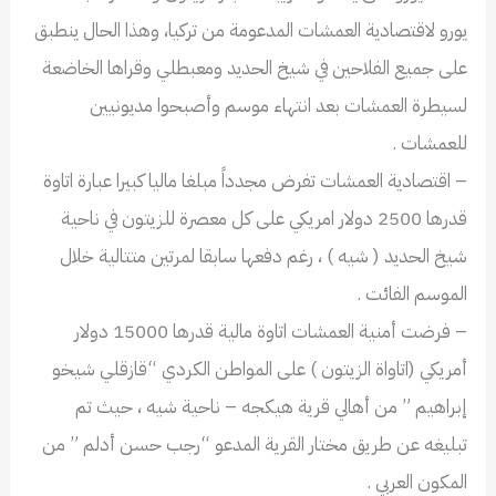
يورو لاقتصادية العمشات المدعومة من تركيا، وهذا الحال ينطبق
على جميع الفلاحين في شيخ الحديد ومعبطلي وقراها الخاضعة
لسيطرة العمشات بعد انتهاء موسم وأصبحوا مديونيين
للعمشات .
– اقتصادية العمشات تفرض مجدداً مبلغا ماليا كبيرا عبارة اتاوة
قدرها 2500 دولار امريكي على كل معصرة للزيتون في ناحية
شيخ الحديد ( شيه ) ، رغم دفعها سابقا لمرتين متتالية خلال
الموسم الفائت .
– فرضت أمنية العمشات اتاوة مالية قدرها 15000 دولار
أمريكي (اتاواة الزيتون ) على المواطن الكردي “قازقلي شيخو
إبراهيم ” من أهالي قرية هيكجه – ناحية شيه ، حيث تم
تبليغه عن طريق مختار القرية المدعو “رجب حسن أدلم ” من
المكون العربي .