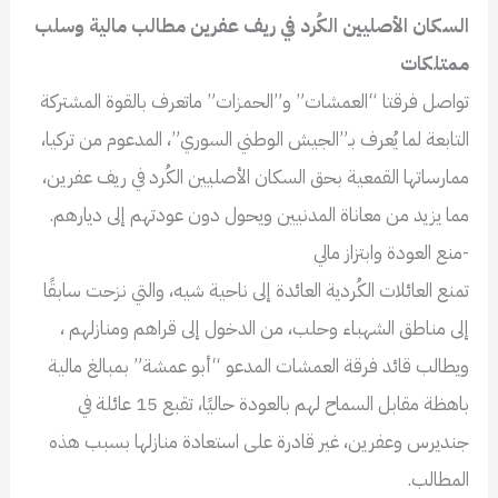
السكان الأصليين الكُرد في ريف عفرين مطالب مالية وسلب
ممتلكات
تواصل فرقتا “العمشات” و”الحمزات” ماتعرف بالقوة المشتركة
التابعة لما يُعرف بـ”الجيش الوطني السوري”، المدعوم من تركيا،
ممارساتها القمعية بحق السكان الأصليين الكُرد في ريف عفرين،
مما يزيد من معاناة المدنيين ويحول دون عودتهم إلى ديارهم.
-منع العودة وابتزاز مالي
تمنع العائلات الكُردية العائدة إلى ناحية شيه، والتي نزحت سابقًا
إلى مناطق الشهباء وحلب، من الدخول إلى قراهم ومنازلهم ،
ويطالب قائد فرقة العمشات المدعو “أبو عمشة” بمبالغ مالية
باهظة مقابل السماح لهم بالعودة حاليًا، تقبع 15 عائلة في
جنديرس وعفرين، غير قادرة على استعادة منازلها بسبب هذه
المطالب.