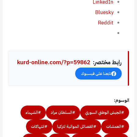
LinkedIn
Bluesky
Reddit
رابط مختصر:
kurd-online.com/?p=59862
تابعنا على فيسبوك
الوسوم:
#الجيش الوطني السوري
#السلطان مراد
#الشهباء
#العمشات
#الفصائل الموالية لتركيا
#انتهاكات