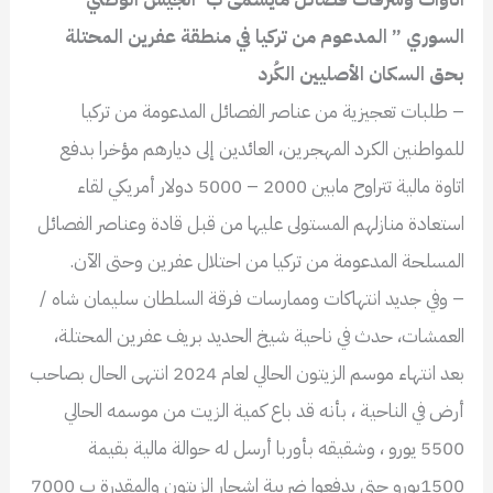
السوري ” المدعوم من تركيا في منطقة عفرين المحتلة
بحق السكان الأصليين الكُرد
– طلبات تعجيزية من عناصر الفصائل المدعومة من تركيا
للمواطنين الكرد المهجرين، العائدين إلى ديارهم مؤخرا بدفع
اتاوة مالية تتراوح مابين 2000 – 5000 دولار أمريكي لقاء
استعادة منازلهم المستولى عليها من قبل قادة وعناصر الفصائل
المسلحة المدعومة من تركيا من احتلال عفرين وحتى الآن.
– وفي جديد انتهاكات وممارسات فرقة السلطان سليمان شاه /
العمشات، حدث في ناحية شيخ الحديد بريف عفرين المحتلة،
بعد انتهاء موسم الزيتون الحالي لعام 2024 انتهى الحال بصاحب
أرض في الناحية ، بأنه قد باع كمية الزيت من موسمه الحالي
5500 يورو ، وشقيقه بأوربا أرسل له حوالة مالية بقيمة
1500يورو حتى يدفعوا ضريبة اشجار الزيتون والمقدرة ب 7000