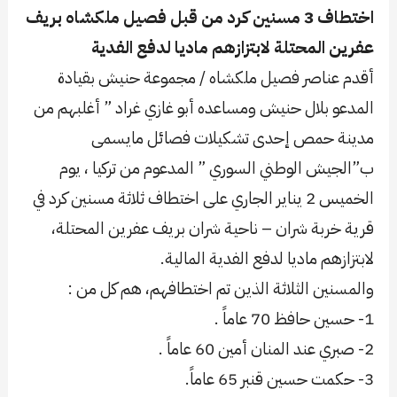
اختطاف 3 مسنين كرد من قبل فصيل ملكشاه بريف
عفرين المحتلة لابتزازهم ماديا لدفع الفدية
أقدم عناصر فصيل ملكشاه / مجموعة حنيش بقيادة
المدعو بلال حنيش ومساعده أبو غازي غراد ” أغلبهم من
مدينة حمص إحدى تشكيلات فصائل مايسمى
ب”الجيش الوطني السوري ” المدعوم من تركيا ، يوم
الخميس 2 يناير الجاري على اختطاف ثلاثة مسنين كرد في
قرية خربة شران – ناحية شران بريف عفرين المحتلة،
لابتزازهم ماديا لدفع الفدية المالية.
والمسنين الثلاثة الذين تم اختطافهم، هم كل من :
1- حسين حافظ 70 عاماً .
2- صبري عند المنان أمين 60 عاماً .
3- حكمت حسين قنبر 65 عاماً.