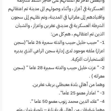
والبعض الآخر تم اعتقالهم على حاجز الشط للشرطة
العسكرية في أعزاز ، وأثناء وصولهم الى مدينة تم اعتقالهم
واقتيادهم إلى مقراتها في المدينة، وتم نقلهم إلى سجون
الشرطة العسكرية في مدينتي عفرين واعزاز ، والشبان
الذين تم اعتقالهم ، هم كل من:
1- “حبيب خليل حبيب والدته سميرة 26 عاما”(سجن
اعزاز) ملفه موجود لدى إدارة سجن الراعي الذي يديره
الاستخبارات التركية.
2- ” عزت خليل حبيب والدته سميرة 28 عاما ” (سجن
معراته ) .
وهما من أهالي بلدة معبطلي بريف عفرين.
3- ” امادار معمو 25 عاما”.
4- “علاء الدين محمد زنوب معمو 50 عاما “.
وهما شقيقان من أهالي قرية نازة – ناحية شران وتم