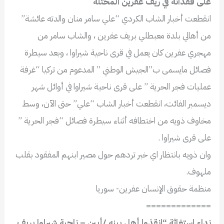
على فقدانه في ريف عفرين المحتلة
انقطعت أخبار الشاب الكردي “علي سامر منان والدته عائشة”
من أهالي بلدة معبطلي بريف عفرين ، والشاب سامر من
مهجري عفرين كان يعمل في قرى ناحية شيراوا ، وبعد سيطرة
فصائل مايسمى ب”الجيش الوطني ” المدعوم من تركيا “غرفة
عمليات فجر الحرية ” على قرى ناحية شيراوا في أوائل شهر
ديسمبر الفائت، انقطعت أخبار الشاب “علي” حتى الآن، وسط
مخاوف ذويه من اختطافه أثناء سيطرة فصائل “فجر الحرية ”
على قرى شيراوا .
وان ذويه بانتظار اي خبر تردهم حول مصير ابنهم المفقود بقلب
ملهوف.
منظمة حقوق الإنسان عفرين- سوريا
=============
نداء استغاثة “انقذوا أهل بينه /أبين – ناحية شيراوا بريف