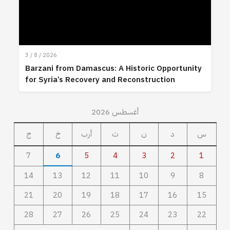
3 / 8 / 2026
Barzani from Damascus: A Historic Opportunity
for Syria’s Recovery and Reconstruction
أغسطس 2026
س
د
ن
ث
أرب
خ
ج
7
6
5
4
3
2
1
14
13
12
11
10
9
8
21
20
19
18
17
16
15
28
27
26
25
24
23
22