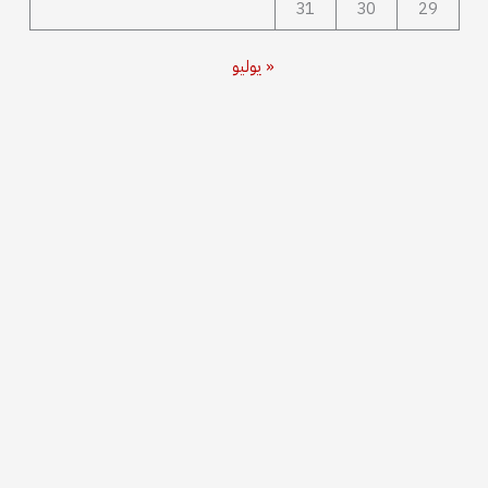
31
30
29
« يوليو