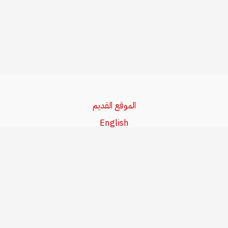
الموقع القديم
English
Beşa Kurdî
آخر المواضيع
سياسة حقوق النشر
من نحن
سياسة الخصوصية