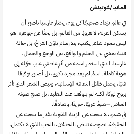
المانيا/غوتينغن
في عالمٍ يزداد ضجيجًا كل يوم، يختار غارسيا ناصح أن
يسكن العزلة، لا هروبًا من العالم، بل بحثًا عن جوهره. هو
ليس مجرد شاعر يكتب، ولا رسام يلوّن الفراغ، بل حالة
فنية تمشي بين الحلم والواقع، بين الوجع والجمال.
غارسيا، الذي استعار اسمه من أثرٍ عاطفي عابر، حوّله إلى
هوية كاملة. اسمٌ لم يعد مجرد ذكرى، بل أصبح توقيعًا
فنيًا، يحمل ظلال الثقافة الإسبانية، ونبض الشعر الذي تأثر
بروح لوركا، لكنه لم يتوقف عند التقليد، بل صنع صوته
الخاص—صوتًا عربيًا، حزينًا، وصادقًا.
في شعره، لا يبحث عن الزينة اللغوية بقدر ما يبحث عن
الحقيقة. نصوصه تنبض بالخذلان، بالحب الذي لا يكتمل،