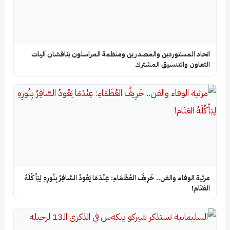
اتحاد المستوردين والمصدرين ومنظمة المراسلون يناقشان آليات
التعاون والتنسيق المشترك
​مرثية الوفاء والفن.. خَرِيفُ العُظَمَاءِ: عِنْدَمَا يَعُودُ السَّافِرُ بِنُورِهِ لِيَأْكُلَهُ
العَتَام!