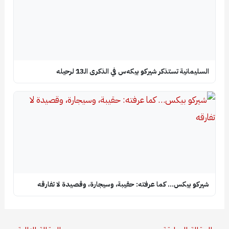
السليمانية تستذكر شيركو بيكه‌س في الذكرى الـ13 لرحيله
شيركو بيكس… كما عرفته: حقيبة، وسيجارة، وقصيدة لا تفارقه