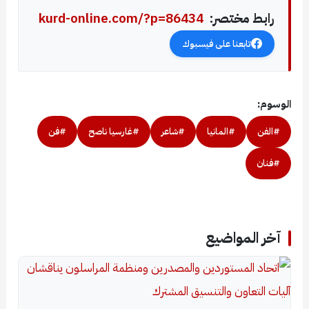
رابط مختصر:
kurd-online.com/?p=86434
تابعنا على فيسبوك
الوسوم:
#الفن
#المانيا
#شاعر
#غارسيا ناصح
#فن
#فنان
آخر المواضيع