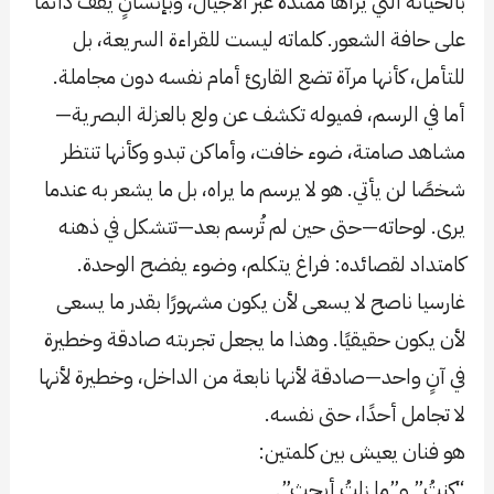
بالخيانة التي يراها ممتدة عبر الأجيال، وبإنسانٍ يقف دائمًا
على حافة الشعور. كلماته ليست للقراءة السريعة، بل
للتأمل، كأنها مرآة تضع القارئ أمام نفسه دون مجاملة.
أما في الرسم، فميوله تكشف عن ولع بالعزلة البصرية—
مشاهد صامتة، ضوء خافت، وأماكن تبدو وكأنها تنتظر
شخصًا لن يأتي. هو لا يرسم ما يراه، بل ما يشعر به عندما
يرى. لوحاته—حتى حين لم تُرسم بعد—تتشكل في ذهنه
كامتداد لقصائده: فراغ يتكلم، وضوء يفضح الوحدة.
غارسيا ناصح لا يسعى لأن يكون مشهورًا بقدر ما يسعى
لأن يكون حقيقيًا. وهذا ما يجعل تجربته صادقة وخطيرة
في آنٍ واحد—صادقة لأنها نابعة من الداخل، وخطيرة لأنها
لا تجامل أحدًا، حتى نفسه.
هو فنان يعيش بين كلمتين:
“كنتُ” و”ما زلتُ أبحث”.