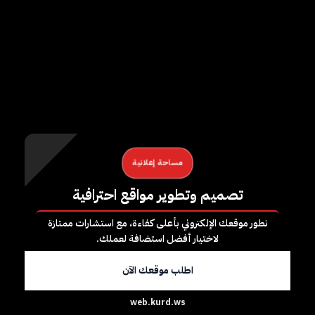
بين المدنيّين في القرى وداخل المُخيَّم، وحالما يجدون
فرصة؛ يقومون بتنفيذ أعمالهم الإرهابيَّة والإجراميَّة ضُدَّ
العسكريّين والمدنيّين على حَدٍّ سواء، وهو ما استدعى
إطلاق عمليَّة “الأمن الدّائم” لتطهير منطقة الهول
ومحيطها والمُخيَّم منهم”.
مساحة إعلانية
تصميم وتطوير مواقع احترافية
نطور موقعك الإلكتروني بأعلى كفاءة، مع استشارات ممتازة
لاختيار أفضل استضافة لعملك.
اطلب موقعك الآن
web.kurd.ws