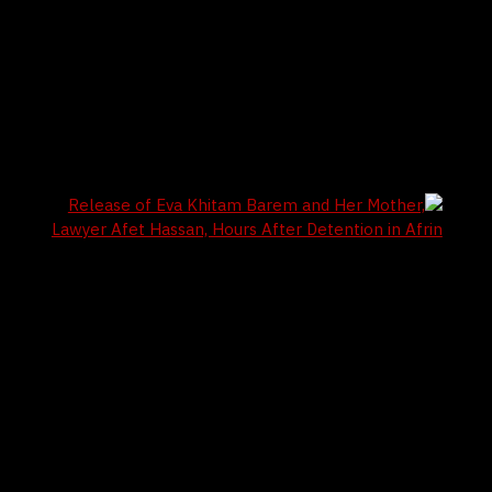
7 / 8 / 2026
New Arrests Target Young Men from Shitka
Village in the Afrin Countryside
7 / 8 / 2026
Release of Eva Khitam Barem and Her
Mother, Lawyer Afet Hassan, Hours After
Detention in Afrin