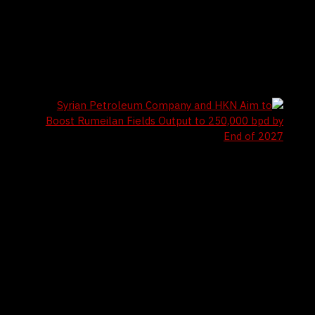
4 / 8 / 2026
Barzani Charity Foundation: A Pioneering
Journey from Kurdistan to the World in the
Service of Humanity
4 / 8 / 2026
Syrian Petroleum Company and HKN Aim to
Boost Rumeilan Fields Output to 250,000 bpd
by End of 2027
أغسطس 2026