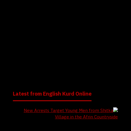
الآساييش: إلقاء القبض على مُهرب لعناصر و أمراء داعش من
مخيم الهول
قوات عملية “الأمن الدائم” تنشر تفاصيل التحديث اليومي
للعملية الأمن الدائم
الإعلان عن انطلاق عملية “الأمن الدائم” في مخيم الهول
ومحيطه لملاحقة عناصر داعش
Latest from English Kurd Online