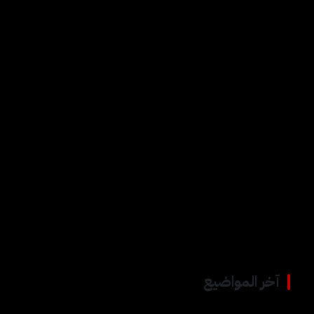
رابط مختصر:
kurd-online.com/?
p=55417
تابعنا على فيسبوك
الوسوم:
#الآساييش
#الهول
#سوريا
#عملية الأمن الدائم
#قوات سوريا الديمقراطية
#مخيم الهول
#وحدات حماية المرأة
آخر المواضيع