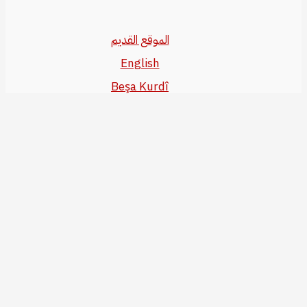
الموقع القديم
English
Beşa Kurdî
آخر المواضيع
سياسة حقوق النشر
من نحن
سياسة الخصوصية
للاتصال بنا
editor@kurdonline.info