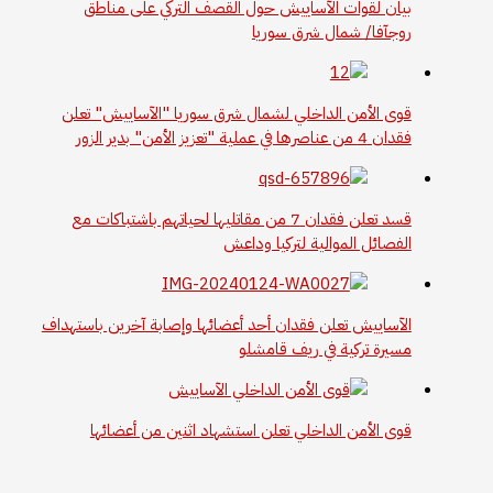
بيان لقوات الآساييش حول القصف التركي على مناطق
روجآفا/ شمال شرق سوريا
قوى الأمن الداخلي لشمال شرق سوريا "الآساييش" تعلن
فقدان 4 من عناصرها في عملية "تعزيز الأمن" بدير الزور
قسد تعلن فقدان 7 من مقاتليها لحياتهم باشتباكات مع
الفصائل الموالية لتركيا وداعش
الآساييش تعلن فقدان أحد أعضائها وإصابة آخرين باستهداف
مسيرة تركية في ريف قامشلو
قوى الأمن الداخلي تعلن استشهاد اثنين من أعضائها