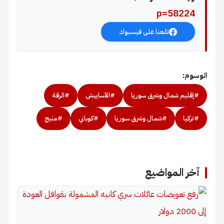
p=58224
تابعنا على فيسبوك
الوسوم:
#إقليم شمال وشرق سوريا
#الآساييش
#الرقة
#تركيا
#شمال وشرق سوريا
#كوباني
#منبج
آخر المواضيع