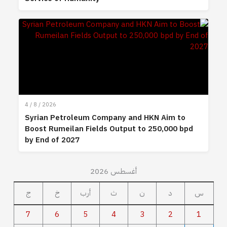
4 / 8 / 2026
Syrian Petroleum Company and HKN Aim to
Boost Rumeilan Fields Output to 250,000 bpd
by End of 2027
أغسطس 2026
س
د
ن
ث
أرب
خ
ج
7
6
5
4
3
2
1