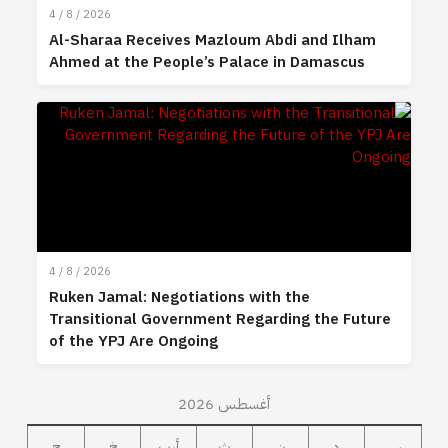
4 / 8 / 2026
Al-Sharaa Receives Mazloum Abdi and Ilham
Ahmed at the People’s Palace in Damascus
4 / 8 / 2026
Ruken Jamal: Negotiations with the
Transitional Government Regarding the Future
of the YPJ Are Ongoing
أغسطس 2026
س
د
ن
ث
أرب
خ
ج