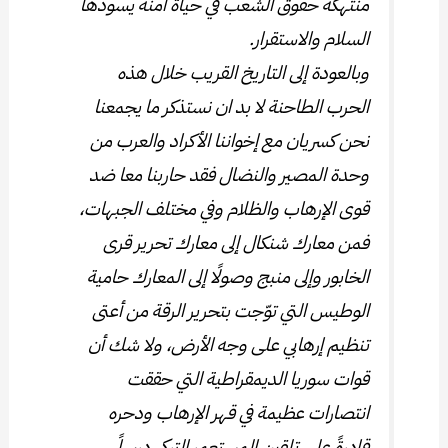
منتهكة حقوق الشعب في حياة آمنة يسودها
السلام والاستقرار.
وبالعودة إلى التاريخ القريب خلال هذه
الحرب الطاحنة لا بد ان نستذكر ما يجمعنا
نحن كسريان مع إخواننا الأكراد والعرب من
وحدة المصير والنضال فقد حاربنا معا ضد
قوى الإرهاب والظلام وفي مختلف الجبهات،
فمن معارك شنكال إلى معارك تحرير قرى
الخابور وإلى منبج وصولًا إلى المعارك حامية
الوطيس التي توّجت بتحرير الرقة من أعتى
تنظيم إرهابي على وجه الأرض، ولا شك أن
قوات سوريا الديمقراطية التي حققت
انتصارات عظيمة في قهر الإرهاب ودحره
قادرةً على تلقين المستعمر التركي درساً