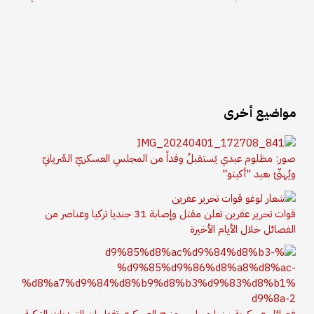
مواضيع أخرى
صور: مظلوم عبدي يَستقبلُ وفداً من المجلسِ العسكريّ السُّريانيّ
ويُهنّئ بعيد "أكيتو"
قوات تحرير عفرين تعلن مقتل وإصابة 31 جنديا تركيا وعناصر من
الفصائل خلال الأيام الأخيرة
فصائل عسكرية بينها مجلس منبج العسكري تقول إن التهديات التركية