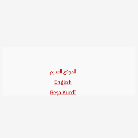
الموقع القديم
English
Beşa Kurdî
آخر المواضيع
سياسة حقوق النشر
من نحن
سياسة الخصوصية