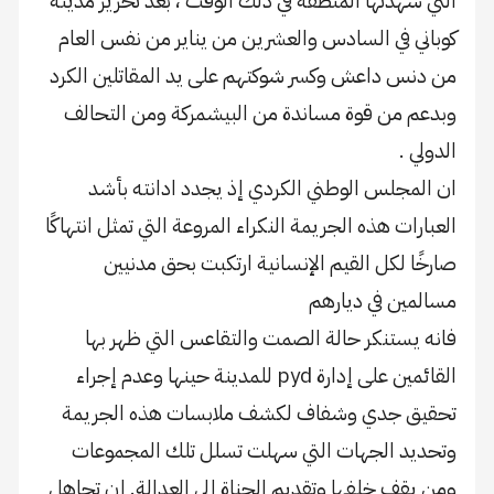
التي شهدتها المنطقة في ذلك الوقت ، بعد تحرير مدينة
كوباني في السادس والعشرين من يناير من نفس العام
من دنس داعش وكسر شوكتهم على يد المقاتلين الكرد
وبدعم من قوة مساندة من البيشمركة ومن التحالف
الدولي .
ان المجلس الوطني الكردي إذ يجدد ادانته بأشد
العبارات هذه الجريمة النكراء المروعة التي تمثل انتهاكًا
صارخًا لكل القيم الإنسانية ارتكبت بحق مدنيين
مسالمين في ديارهم
فانه يستنكر حالة الصمت والتقاعس التي ظهر بها
القائمين على إدارة pyd للمدينة حينها وعدم إجراء
تحقيق جدي وشفاف لكشف ملابسات هذه الجريمة
وتحديد الجهات التي سهلت تسلل تلك المجموعات
ومن يقف خلفها وتقديم الجناة إلى العدالة. إن تجاهل