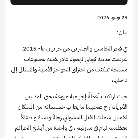
25 يونيو، 2026
بيان:
في فجر الخامس والعشرين من حزيران عام 2015،
تعرضت مدينة كوباني لهجوم غادر نفذته مجموعات
مسلحة تمكنت من اختراق الحواجز الأمنية والتسلل إلى
داخلها،
حيث ارتكبت أعمالًا إجرامية مروعة بحق المدنيين
الأبرياء، راح ضحيتها ما يقارب خمسمائة من السكان
الآمنين شملت القتل العشوائي رجالاً ونساءً واطفالاً
معظمهم نيام في منازلهم ، في واحدة من أبشع الجرائم