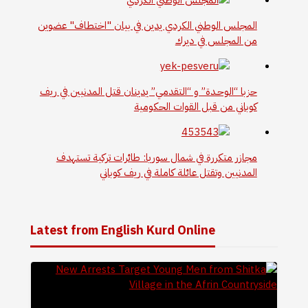
المجلس الوطني الكردي يدين في بيان "اختطاف" عضوين
من المجلس في ديرك
حزبا “الوحـدة” و “التقدمي” يدينان قتل المدنيين في ريف
كوباني من قبل القوات الحكومية
مجازر متكررة في شمال سوريا: طائرات تركية تستهدف
المدنيين وتقتل عائلة كاملة في ريف كوباني
Latest from English Kurd Online