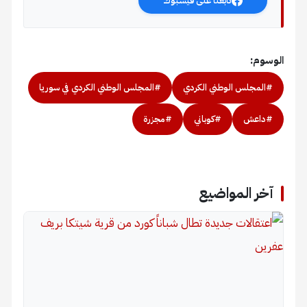
تابعنا على فيسبوك
الوسوم:
#المجلس الوطني الكردي
#المجلس الوطني الكردي في سوريا
#داعش
#كوباني
#مجزرة
آخر المواضيع