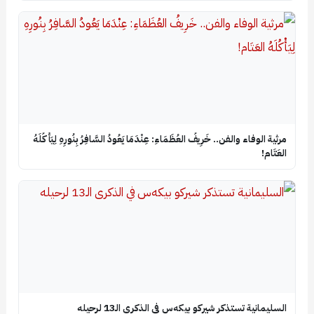
​مرثية الوفاء والفن.. خَرِيفُ العُظَمَاءِ: عِنْدَمَا يَعُودُ السَّافِرُ بِنُورِهِ لِيَأْكُلَهُ
العَتَام!
السليمانية تستذكر شيركو بيكه‌س في الذكرى الـ13 لرحيله