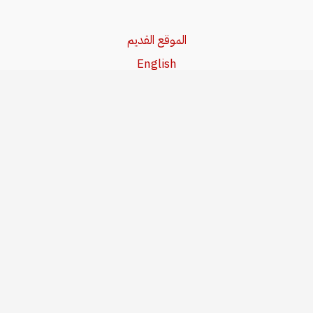
الموقع القديم
English
Beşa Kurdî
آخر المواضيع
سياسة حقوق النشر
من نحن
سياسة الخصوصية
للاتصال بنا
editor@kurdonline.info