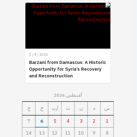
3 / 8 / 2026
Barzani from Damascus: A Historic
Opportunity for Syria’s Recovery
and Reconstruction
أغسطس 2026
س
د
ن
ث
أرب
خ
ج
7
6
5
4
3
2
1
14
13
12
11
10
9
8