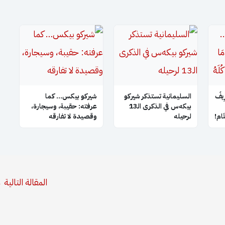
ِيفُ
السليمانية تستذكر شيركو
شيركو بيكس… كما
بيكه‌س في الذكرى الـ13
عرفته: حقيبة، وسيجارة،
َتَام!
لرحيله
وقصيدة لا تفارقه
المقالة التالية
←