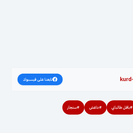
kurd
تابعنا على فيسبوك
#بافل طالباني
#داعش
#سنجار