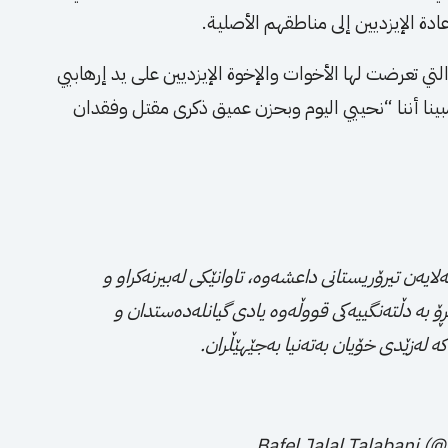
دة الإيزديين إلى مناطقهم الأصلية.
تي تعرضت لها الأخوات والإخوة الإيزديين على يد إرهابيي
نا أننا “نحييي اليوم وبحزن عميق ذكرى مقتل وفقدان
ایەن تیرۆریستانی داعشەوە، تاوانێكی لەبیرنەكراو و
ڕۆ بە دڵتەنگییەكی قووڵەوە یادی گیانلەدەستدان و
ە لەزێدی خۆیان بەتەنیا بەجێهێڵران.