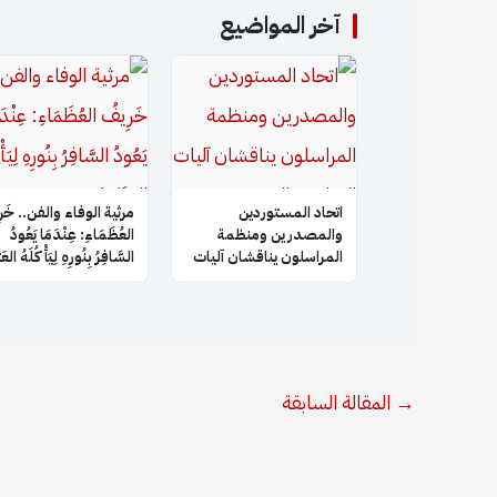
آخر المواضيع
اتحاد المستوردين
​مرثية الوفاء والفن.. خَر
والمصدرين ومنظمة
العُظَمَاءِ: عِنْدَمَا يَعُودُ
المراسلون يناقشان آليات
السَّافِرُ بِنُورِهِ لِيَأْكُلَهُ الع
التعاون والتنسيق
المشترك
→
المقالة السابقة