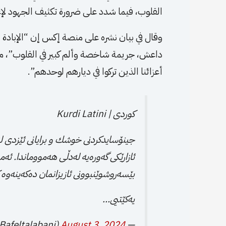
القلوب، فيما شدد على ضرورة تكثيف الجهود لإعا
وقال في بيان نشره على منصة إكس إن “الإبادة ال
داعش، جريمة شاخصة وألم كبير في القلوب”، مبي
أعزائنا الذين تركوا في ديارهم لوحدهم”.
کوردی | Kurdi Latini
جینۆسایدكردنی خوشك و برایانی ئێزدی لەل
ئازارێكی گەورەیە لەدڵی هەمووماندا. ئەم
بێسەروشوێنبوونی ئازیزانمان دەكەینەوە ك
یەكێتیی…
August 3, 2024
— Bafel Jalal Talabani (@Bafeltalabani)