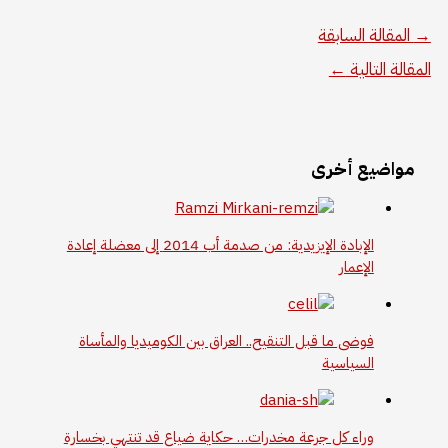
→
المقالة السابقة
المقالة التالية
←
مواضيع أخرى
الإبادة الإيزيدية: من صدمة أب 2014 إلى معضلة إعادة
الإعمار
فوضى ما قبل التنقيح.. العراق بين الكوميديا والمأساة
السياسية
وراء كل جرعة مخدرات… حكاية ضياع قد تنتهي بخسارة