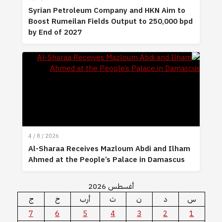
Syrian Petroleum Company and HKN Aim to
Boost Rumeilan Fields Output to 250,000 bpd
by End of 2027
4 / 8 / 2026
Al-Sharaa Receives Mazloum Abdi and Ilham
Ahmed at the People’s Palace in Damascus
أغسطس 2026
س
د
ن
ث
أرب
خ
ج
7
6
5
4
3
2
1