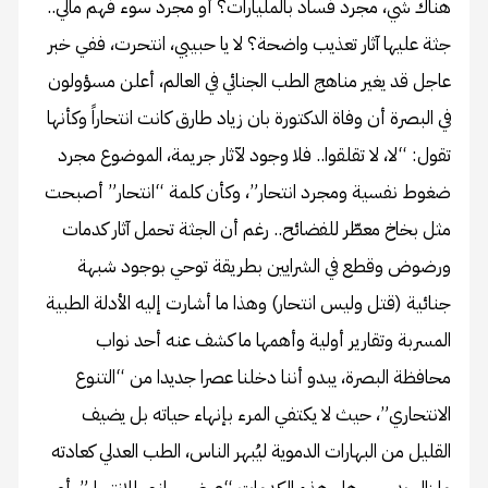
هناك شي، مجرد فساد بالمليارات؟ أو مجرد سوء فهم مالي..
جثة عليها آثار تعذيب واضحة؟ لا يا حبيبي، انتحرت، ففي خبر
عاجل قد يغير مناهج الطب الجنائي في العالم، أعلن مسؤولون
في البصرة أن وفاة الدكتورة بان زياد طارق كانت انتحاراً وكأنها
تقول: “لا، لا تقلقوا.. فلا وجود لآثار جريمة، الموضوع مجرد
ضغوط نفسية ومجرد انتحار”، وكأن كلمة “انتحار” أصبحت
مثل بخاخ معطّر للفضائح.. رغم أن الجثة تحمل آثار كدمات
ورضوض وقطع في الشرايين بطريقة توحي بوجود شبهة
جنائية (قتل وليس انتحار) وهذا ما أشارت إليه الأدلة الطبية
المسربة وتقارير أولية وأهمها ما كشف عنه أحد نواب
محافظة البصرة، يبدو أننا دخلنا عصرا جديدا من “التنوع
الانتحاري”، حيث لا يكتفي المرء بإنهاء حياته بل يضيف
القليل من البهارات الدموية ليُبهر الناس، الطب العدلي كعادته