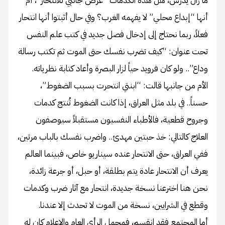
ما زال يدرس، هل هذه الكدمات “عرض جانبي للانتحار”، أم
أنها “إبداع محلي” لا يفهمه الغرب؟ وفي حال أثبتوا أنها انتحار
فعلاً، ربما نحتاج إلى إدخال فصل جديد في كتب علم النفس
تحت عنوان: “كيف تضرب نفسك حتى الموت ثم تكتب رسالة
وداع”.. ولو كان فرويد حياً لزار البصرة وأعاد كتابة نظرياته.
الأم من جانبها قالت: “ابنتي انتحرت بسبب الضغوط”،
حسناً.. في بلد مثل العراق، إذا كانت الضغوط تُنتج كدمات
وجروح قطعية، فالأطباء النفسيون مستقبلاً سيوصفون
العلاج كالتالي: خذ حبتين مهدئ.. واضرب نفسك بالباب مرتين،
ففي العراق، حتى الانتحار عنده سيناريو خاص، فبينما العالم
يعرف أن الانتحار عادة يتم بطلقة، أو حبل، أو جرعة زائدة،
نحن هنا اخترعنا نسخة جديدة، انتحار مع آثار ضرب وكدمات
وقطع في الشرايين، نسخة من الموت لا تحدث إلا عندنا.
أما المجتمع فقد انقسم، فمجمل الرأي العام والإعلام كان له