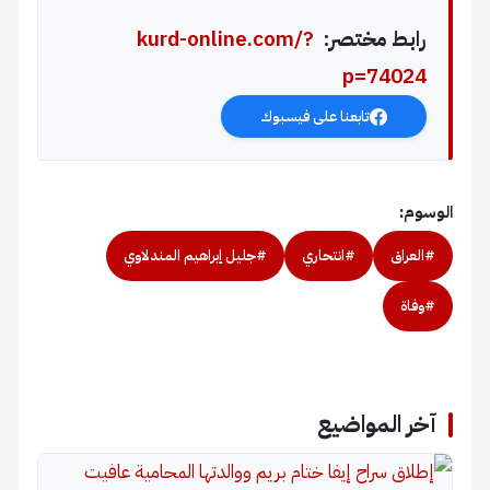
رابط مختصر:
kurd-online.com/?
p=74024
تابعنا على فيسبوك
الوسوم:
#العراق
#انتحاري
#جليل إبراهيم المندلاوي
#وفاة
آخر المواضيع