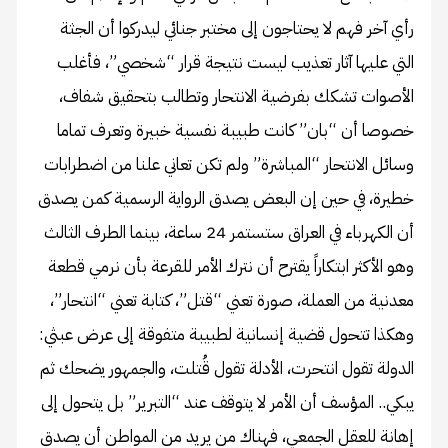
رأي آخر فهم لا يحتاجون إلى مختبر جنائي ليدركوا أن الجثة
التي عليها آثار تعذيب ليست نتيجة قرار “شخصي”، فأغلب
الأصوات تشكك بفرضية الانتحار وتطالب بتحقيق شفاف،
خصوصا أن “بان” كانت طبيبة نفسية خبيرة وتعرف تماما
وسائل الانتحار “المباشرة” ولم تكن تعاني علنا من اضطرابات
خطيرة، في حين إن البعض يصدق الرواية الرسمية كمن يصدق
أن الكهرباء في العراق ستستمر 24 ساعة، بينما الطرف الثالث
وهو الأكثر ابتكاراً يقترح أن نترك الأمر للقرعة بأن نرمي قطعة
معدنية من العملة، صورة تعني “قتل”، كتابة تعني “انتحار”،
وهكذا تتحول قضية إنسانية لطبيبة متفوقة إلى عرض عبثي:
الدولة تقول انتحرت، الأدلة تقول قُتلت، والجمهور يضحك ثم
يبكي.. المؤسف أن الأمر لا يتوقف عند “التبرير” بل يتحول إلى
إهانة للعقل الجمعي، فهناك من يريد من المواطن أن يصدق