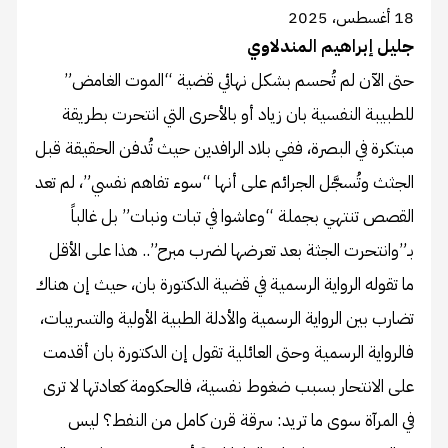
18 أغسطس، 2025
جليل إبراهيم المندلاوي
حتى الآن لم تُحسم بشكل نهائي قضية “الموت الغامض”
للطبيبة النفسية بان زياد أو بالأحرى التي انتحرت بطريقة
مبتكرة في البصرة، ففي بلاد الرافدين حيث تُدفن الحقيقة قبل
الجثث وتُسجَّل الجرائم على أنها “سوء تفاهم نفسي”، لم تعد
القصص تنتهي بجملة “وعاشوا في تبات ونبات” بل غالباً
بـ”وانتحرت الجثة بعد تعرضها لضرب مبرح”.. هذا على الأقل
ما تقوله الرواية الرسمية في قضية الدكتورة بان، حيث إن هناك
تضارب بين الرواية الرسمية والأدلة الطبية الأولية والتسريبات،
فالرواية الرسمية وحتى العائلية تقول إن الدكتورة بان أقدمت
على الانتحار بسبب ضغوط نفسية، فالحكومة كعادتها لا ترى
في المرآة سوى ما تريد: سرقة قرن كامل من النفط؟ ليس