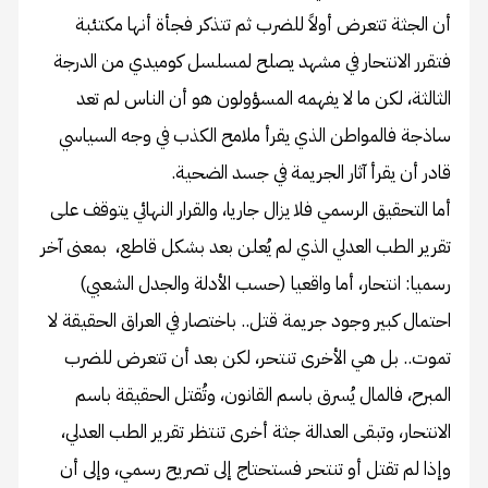
أن الجثة تتعرض أولاً للضرب ثم تتذكر فجأة أنها مكتئبة
فتقرر الانتحار في مشهد يصلح لمسلسل كوميدي من الدرجة
الثالثة، لكن ما لا يفهمه المسؤولون هو أن الناس لم تعد
ساذجة فالمواطن الذي يقرأ ملامح الكذب في وجه السياسي
قادر أن يقرأ آثار الجريمة في جسد الضحية.
أما التحقيق الرسمي فلا يزال جاريا، والقرار النهائي يتوقف على
تقرير الطب العدلي الذي لم يُعلن بعد بشكل قاطع، بمعنى آخر
رسميا: انتحار، أما واقعيا (حسب الأدلة والجدل الشعبي)
احتمال كبير وجود جريمة قتل.. باختصار في العراق الحقيقة لا
تموت.. بل هي الأخرى تنتحر، لكن بعد أن تتعرض للضرب
المبرح، فالمال يُسرق باسم القانون، وتُقتل الحقيقة باسم
الانتحار، وتبقى العدالة جثة أخرى تنتظر تقرير الطب العدلي،
وإذا لم تقتل أو تنتحر فستحتاج إلى تصريح رسمي، وإلى أن