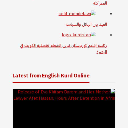
العمر كله
العيد بين الهلال والسياسة
رئاسة إقليم كوردستان تدين اقتحام قنصلية الكويت في
البصرة
Latest from English Kurd Online