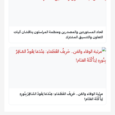
اتحاد المستوردين والمصدرين ومنظمة المراسلون يناقشان آليات
التعاون والتنسيق المشترك
​مرثية الوفاء والفن.. خَرِيفُ العُظَمَاءِ: عِنْدَمَا يَعُودُ السَّافِرُ بِنُورِهِ
لِيَأْكُلَهُ العَتَام!