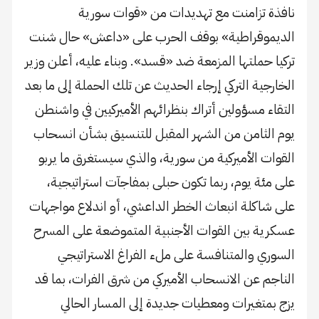
نافذة تزامنت مع تهديدات من «قوات سورية
الديموقراطية» بوقف الحرب على «داعش» حال شنت
تركيا حملتها المزمعة ضد «قسد». وبناء عليه، أعلن وزير
الخارجية التركي إرجاء الحديث عن تلك الحملة إلى ما بعد
التقاء مسؤولين أتراك بنظرائهم الأميركيين في واشنطن
يوم الثامن من الشهر المقبل للتنسيق بشأن انسحاب
القوات الأميركية من سورية، والذي سيستغرق ما يربو
على مئة يوم، ربما تكون حبلى بمفاجآت استراتيجية،
على شاكلة انبعاث الخطر الداعشي، أو اندلاع مواجهات
عسكرية بين القوات الأجنبية المتموضعة على المسرح
السوري والمتنافسة على ملء الفراغ الاستراتيجي
الناجم عن الانسحاب الأميركي من شرق الفرات، بما قد
يزج بمتغيرات ومعطيات جديدة إلى المسار الحالي