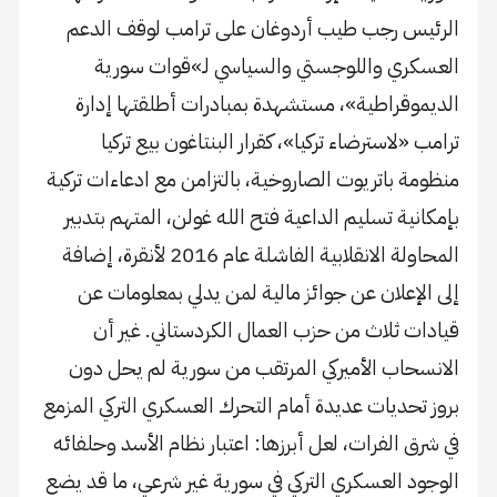
الرئيس رجب طيب أردوغان على ترامب لوقف الدعم
العسكري واللوجستي والسياسي لـ»قوات سورية
الديموقراطية»، مستشهدة بمبادرات أطلقتها إدارة
ترامب «لاسترضاء تركيا»، كقرار البنتاغون بيع تركيا
منظومة باتريوت الصاروخية، بالتزامن مع ادعاءات تركية
بإمكانية تسليم الداعية فتح الله غولن، المتهم بتدبير
المحاولة الانقلابية الفاشلة عام 2016 لأنقرة، إضافة
إلى الإعلان عن جوائز مالية لمن يدلي بمعلومات عن
قيادات ثلاث من حزب العمال الكردستاني. غير أن
الانسحاب الأميركي المرتقب من سورية لم يحل دون
بروز تحديات عديدة أمام التحرك العسكري التركي المزمع
في شرق الفرات، لعل أبرزها: اعتبار نظام الأسد وحلفائه
الوجود العسكري التركي في سورية غير شرعي، ما قد يضع