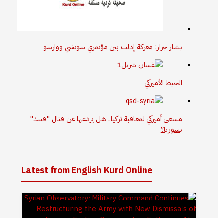
بشار جرار: معركة إدلب بين مؤتمري سوتشي ووارسو
الخيط الأميركي
مسعى أميركي لمعاقبة تركيا.. هل يردعها عن قتال "قسد"
بسوريا؟
Latest from English Kurd Online