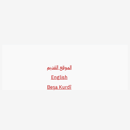
الموقع القديم
English
Beşa Kurdî
آخر المواضيع
سياسة حقوق النشر
من نحن
سياسة الخصوصية