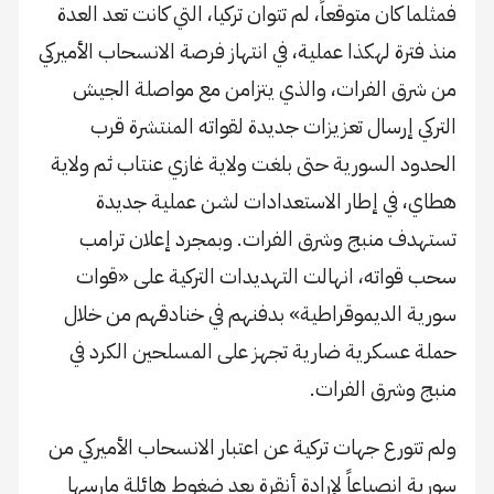
فمثلما كان متوقعاً، لم تتوان تركيا، التي كانت تعد العدة
منذ فترة لهكذا عملية، في انتهاز فرصة الانسحاب الأميركي
من شرق الفرات، والذي يتزامن مع مواصلة الجيش
التركي إرسال تعزيزات جديدة لقواته المنتشرة قرب
الحدود السورية حتى بلغت ولاية غازي عنتاب ثم ولاية
هطاي، في إطار الاستعدادات لشن عملية جديدة
تستهدف منبج وشرق الفرات. وبمجرد إعلان ترامب
سحب قواته، انهالت التهديدات التركية على «قوات
سورية الديموقراطية» بدفنهم في خنادقهم من خلال
حملة عسكرية ضارية تجهز على المسلحين الكرد في
منبج وشرق الفرات.
ولم تتورع جهات تركية عن اعتبار الانسحاب الأميركي من
سورية انصياعاً لإرادة أنقرة بعد ضغوط هائلة مارسها