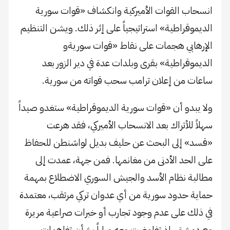
انسحاب القوات الأميركية وانكشاف «قوات سورية
الديموقراطية» استراتيجياً على إثر ذلك. ويشن التنظيم
الإرهابي هجمات على نقاط «قوات سوريةو
الديموقراطية» بقرى وبلدات عدة في دير الزور بعد
ساعات من إعلان ترامب سحب قواته من سورية.
ولا يبدو أن «قوات سورية الديموقراطية» ستغدو صيداً
سهلاً للأتراك بعد الانسحاب الأميركي، فقد هرعت
«قسد» إلى البحث عن حليف بديل لواشنطن للحفاظ
على الحد الأدنى من مغانمها. فمن جهة، عمدت إلى
مطالبة نظام الأسد والجيش السوري الاضطلاع بمهمة
حماية حدود سورية من أي عدوان تركي مرتقب، معتمدة
في ذلك على عدم وجود تجارب أو خبرات صراعية مريرة
مع دمشق، إذ تفاوضت معه مراراً بشأن تفاهمات