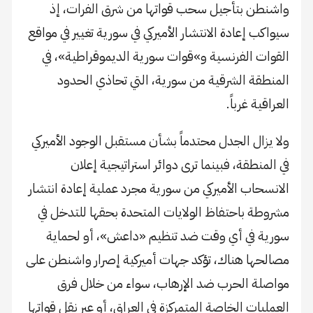
واشنطن بتأجيل سحب قواتها من شرق الفرات، إذ
سيواكب إعادة الانتشار الأميركي في سورية تغيير في مواقع
القوات الفرنسية و»قوات سورية الديموقراطية»، في
المنطقة الشرقية من سورية، التي تحاذي الحدود
العراقية غرباً.
ولا يزال الجدل محتدماً بشأن مستقبل الوجود الأميركي
في المنطقة، فبينما ترى دوائر استراتيجية إعلان
الانسحاب الأميركي من سورية مجرد عملية إعادة انتشار
مشروطة باحتفاظ الولايات المتحدة بحقها للتدخل في
سورية في أي وقت ضد تنظيم «داعش»، أو لحماية
مصالحها هناك، تؤكد جهات أميركية إصرار واشنطن على
مواصلة الحرب ضد الإرهاب، سواء من خلال فرق
العمليات الخاصة المتمركزة في العراق، أو عبر نقل قواتها