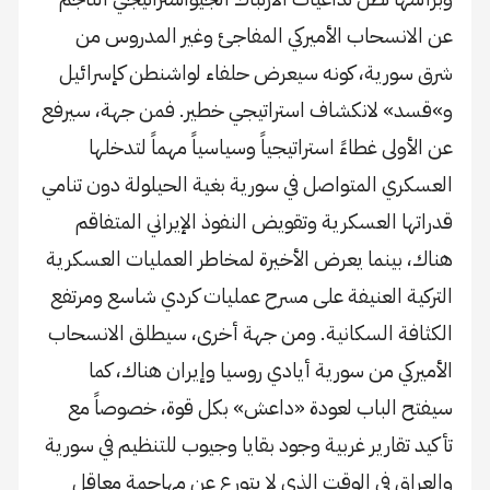
عن الانسحاب الأميركي المفاجئ وغير المدروس من
شرق سورية، كونه سيعرض حلفاء لواشنطن كإسرائيل
و»قسد» لانكشاف استراتيجي خطير. فمن جهة، سيرفع
عن الأولى غطاءً استراتيجياً وسياسياً مهماً لتدخلها
العسكري المتواصل في سورية بغية الحيلولة دون تنامي
قدراتها العسكرية وتقويض النفوذ الإيراني المتفاقم
هناك، بينما يعرض الأخيرة لمخاطر العمليات العسكرية
التركية العنيفة على مسرح عمليات كردي شاسع ومرتفع
الكثافة السكانية. ومن جهة أخرى، سيطلق الانسحاب
الأميركي من سورية أيادي روسيا وإيران هناك، كما
سيفتح الباب لعودة «داعش» بكل قوة، خصوصاً مع
تأكيد تقارير غربية وجود بقايا وجيوب للتنظيم في سورية
والعراق في الوقت الذي لا يتورع عن مهاجمة معاقل