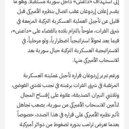
إلى استهداف «داعش» داخل سورية مستقبلاً. وهو ما
يفسر إعلان إردوغان عقب اتصال بنظيره الأميركى قبل
قليل عن تأجيل العملية العسكرية التركية المزمعة في
شرق الفرات، ملوحاً بالتزام بلاده بالقضاء على «داعش»،
فيما يعد تحولاً استراتيجياً اضطرارياً، ولو مرحلياً، في
الاستراتيجية العسكرية التركية حيال سورية بعد
الانسحاب الأميركي منها.
ورغم تبرير إردوغان قراره تأجيل عمليته العسكرية
المرتقبة في شرق الفرات برغبته في تجنب تفشي الفوضى،
وتلاشي النيران الصديقة، علاوة على إفساح المجال
لتأمين الانسحاب الأميركي من سورية، يصعب تجاهل
تأثير نظيره الأميركي على قراره في هذا الصدد، خصوصاً
بعدما تعرض ترامب بدوره لضغوط من دوائر أميركية