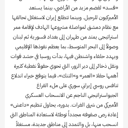
«قسد» لقضم مزيد من الأراضي، بينما يستعد
الأميركيون للرحيل. وبينما تتطلع إيران لاستغلال تحالفها
مع نظام دمشق لمواصلة مشروعها الهادف لإقامة ممر
استراتيجى يمتد من طهران إلى بغداد فسورية ثم لبنان
وصولاً إلى البحر المتوسط، بما يعظم نفوذها الإقليمي
ويهدد حلفاء واشنطن فيها، بدأت روسيا في حشد قوات
ونقل ذخائر إلى دير الزور، التي تحوي حقولاً نفطية كثيرة
أهمها حقلا «العمر» و»التنك»، فيما يتوقع خبراء اندلاع
تنافس روسي إيراني سوري على ملء الفراغ
الجيواستراتيجي الناجم عن الانسحاب العسكري
الأميركي من شرق الفرات. بدوره، يحاول تنظيم «داعش»
إعادة رص صفوفه مجدداً توطئة لاستعادة المناطق التي
انسحب منها، بل والتمدد إلى مناطق جديدة، مستغلاً