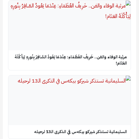
​مرثية الوفاء والفن.. خَرِيفُ العُظَمَاءِ: عِنْدَمَا يَعُودُ السَّافِرُ بِنُورِهِ لِيَأْكُلَهُ
العَتَام!
السليمانية تستذكر شيركو بيكه‌س في الذكرى الـ13 لرحيله