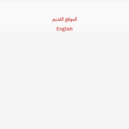
الموقع القديم
English
Beşa Kurdî
آخر المواضيع
سياسة حقوق النشر
من نحن
سياسة الخصوصية
للاتصال بنا
editor@kurdonline.info