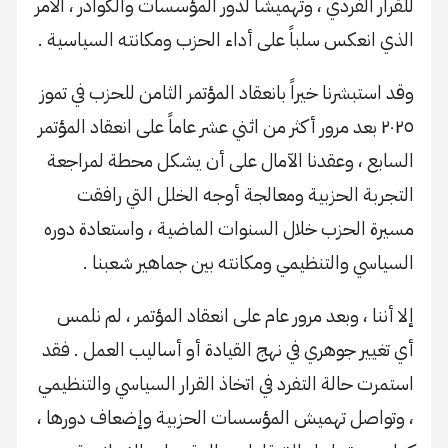
للقرار الفردي ، وتهميشاً لدور المؤسسات والكوادر ، الأمر
الذي انعكس سلباً على أداء الحزب ومكانته السياسية .
وقد استبشرنا خيراً بانعقاد المؤتمر الثامن للحزب في تموز
٢٠٢٥ بعد مرور أكثر من اثني عشر عاماً على انعقاد المؤتمر
السابع ، وعقدنا الآمال على أن يشكل محطة لمراجعة
التجربة الحزبية ومعالجة أوجه الخلل التي رافقت
مسيرة الحزب خلال السنوات الماضية ، واستعادة دوره
السياسي والتنظيمي ومكانته بين جماهير شعبنا .
إلا أننا ، وبعد مرور عام على انعقاد المؤتمر ، لم نلمس
أي تغيير جوهري في نهج القيادة أو أساليب العمل . فقد
استمرت حالة التفرد في اتخاذ القرار السياسي والتنظيمي
، وتواصل تهميش المؤسسات الحزبية وإضعاف دورها ،