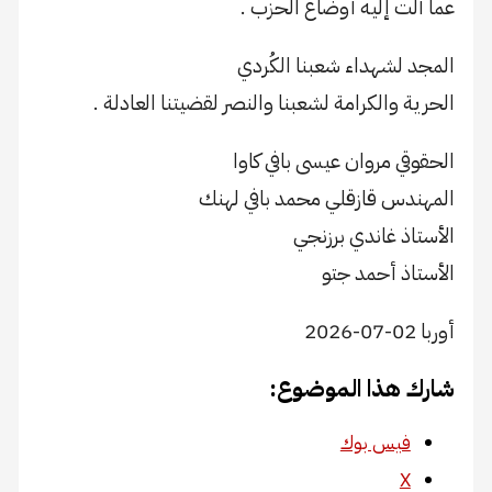
عما آلت إليه أوضاع الحزب .
المجد لشهداء شعبنا الكُردي
الحرية والكرامة لشعبنا والنصر لقضيتنا العادلة .
الحقوقي مروان عيسى بافي كاوا
المهندس قازقلي محمد بافي لهنك
الأستاذ غاندي برزنجي
الأستاذ أحمد جتو
أوربا 02-07-2026
شارك هذا الموضوع:
فيس بوك
X