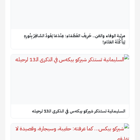
​مرثية الوفاء والفن.. خَرِيفُ العُظَمَاءِ: عِنْدَمَا يَعُودُ السَّافِرُ بِنُورِهِ
لِيَأْكُلَهُ العَتَام!
السليمانية تستذكر شيركو بيكه‌س في الذكرى الـ13 لرحيله