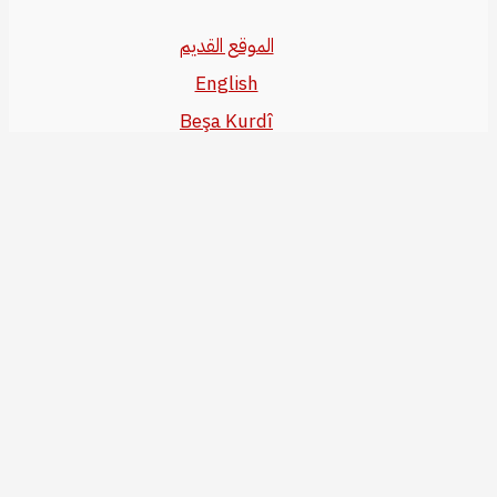
الموقع القديم
English
Beşa Kurdî
آخر المواضيع
سياسة حقوق النشر
من نحن
سياسة الخصوصية
للاتصال بنا
editor@kurdonline.info