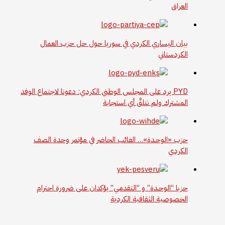
العراق
بيان اليساري الكردي في سوريا حول حل حزب العمال
الكردستاني
PYD يرد على المجلس الوطني الكردي: دعونا لاجتماع الوفد
المشترك ولم نتلقَّ أي استجابة
حزب «الوحـدة»… الغائب الحاضر في مؤتمر وحدة الصف
الكردي
حزبا “الوحـدة” و “التقدمي” يؤكدان على ضرورة احترام
الخصوصية الثقافية الكردية