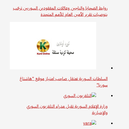
روابط الضحايا والناجين وعائلات المفقودين السوريين ترحّب
بتوصيات تقرير الأمين العام للأمم المتحدة
السلطات السورية تعتقل صاحب امتياز موقع "هاشتاغ
سوريا"
وزارة الإعلام السورية تقيل مدراء التلفزيون السوري
والإخبارية