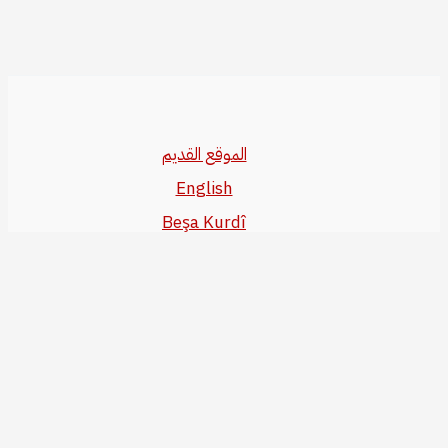
الموقع القديم
English
Beşa Kurdî
آخر المواضيع
سياسة حقوق النشر
من نحن
سياسة الخصوصية
للاتصال بنا