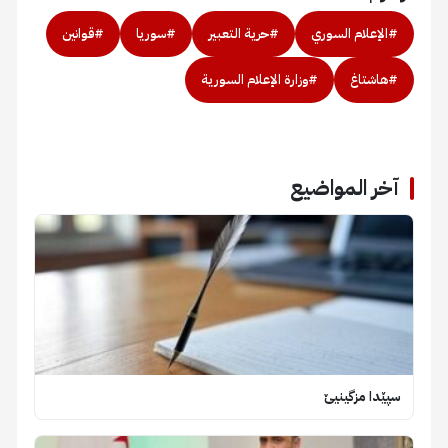
#الإعلام السوري
#حرية التعبير
#سوريا
#قوانين
#هاشتاغ
#وزارة الإعلام السورية
آخر المواضيع
سپێدا مزگینیێ