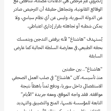
إلكتروني غير مرخّص هي ادعاءات مضللة، تتناقض مع
الوقائع القانونية، وتتجاهل حقيقة أن الترخيص صادر
عن الدولة السورية، وليس عن أي نظام سياسي، ولا
يمكن شطبه أو تجاهله بقرار إداري اعتباطي.
يُستهدف “هاشتاغ” لأنه يرفض التدجين ويتمسك
بحقه الطبيعي في معارضة السلطة الحالية كما عارض
السابقة
“هاشتاغ”.. بين حقبتين
منذ تأسيسه، كان “هاشتاغ” في صلب العمل الصحفي
الاستقصائي داخل سوريا، ودفع ثمناً باهظاً نتيجة
مواقفه. فقد واجه الموقع، ومعه جريدة “الأيام”
التابعة للمؤسسة نفسها، المنع والتضييق والتهديد