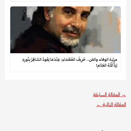
​مرثية الوفاء والفن.. خَرِيفُ العُظَمَاءِ: عِنْدَمَا يَعُودُ السَّافِرُ بِنُورِهِ
لِيَأْكُلَهُ العَتَام!
→
المقالة السابقة
المقالة التالية
←