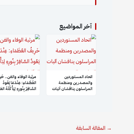
آخر المواضيع
اتحاد المستوردين
​مرثية الوفاء والفن.. خَر
والمصدرين ومنظمة
العُظَمَاءِ: عِنْدَمَا يَعُودُ
المراسلون يناقشان آليات
السَّافِرُ بِنُورِهِ لِيَأْكُلَهُ الع
التعاون والتنسيق
المشترك
→
المقالة السابقة