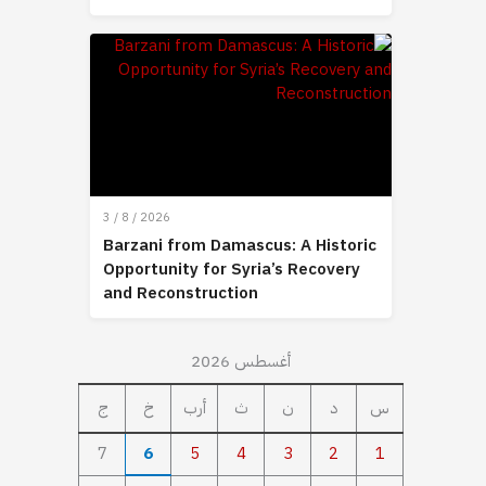
3 / 8 / 2026
Barzani from Damascus: A Historic
Opportunity for Syria’s Recovery
and Reconstruction
أغسطس 2026
س
د
ن
ث
أرب
خ
ج
7
6
5
4
3
2
1