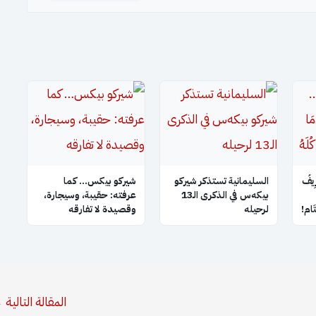
ِيفُ
السليمانية تستذكر شيركو
شيركو بيكس… كما
بيكه‌س في الذكرى الـ13
عرفته: حقيبة، وسيجارة،
َتَام!
لرحيله
وقصيدة لا تفارقه
المقالة التالية
←