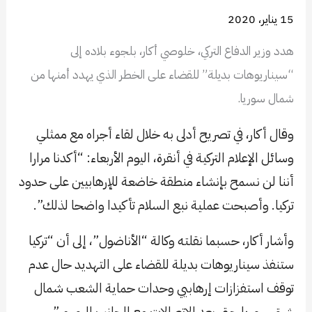
15 يناير، 2020
هدد وزير الدفاع التركي، خلوصي أكار، بلجوء بلاده إلى
“سيناريوهات بديلة” للقضاء على الخطر الذي يهدد أمنها من
شمال سوريا.
وقال أكار، في تصريح أدلى به خلال لقاء أجراه مع ممثلي
وسائل الإعلام التركية في أنقرة، اليوم الأربعاء: “أكدنا مرارا
أننا لن نسمح بإنشاء منطقة خاضعة للإرهابيين على حدود
تركيا. وأصبحت عملية نبع السلام تأكيدا واضحا لذلك”.
وأشار أكار، حسبما نقلته وكالة “الأناضول”، إلى أن “تركيا
ستنفذ سيناريوهات بديلة للقضاء على التهديد حال عدم
توقف استفزازات إرهابيي وحدات حماية الشعب شمال
شرق سوريا حتى بعد الاتصالات مع الجانب الروسي”.