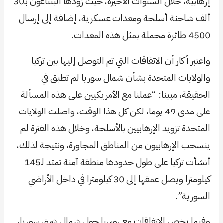
إرهابية، خلال السنوات الأخيرة، حيث زودها البنتاغون بـ30
ألف شاحنة أسلحة ومعدات عسكرية، إضافة إلى إرسال
4500 طائرة محملة بمثل هذه المعدات.
واعتبر أكار أن الاتفاقات التي تم التوصل إليها بين تركيا
والولايات المتحدة بشأن شمال سوريا لم تطبق في
الحقيقة، مبينا: “عملنا مع الأمريكيين على هذه المسألة
على مدى 49 يوما، لكن كل هذا الوقت، واصلت الولايات
المتحدة تزويد الإرهابيين بالأسلحة، وخلال هذه الفترة لم
ينسحب الإرهابيون من المناطق المجاورة، ونتيجة لذلك،
أنشأت تركيا على طول حدودها منطقة آمنة تمتد لـ145
كيلومترا ويصل عمقها إلى 30 كيلومترا في داخل الأراضي
السورية”.
وفيما يخص الاتفاقات مع روسيا حول شمال شرق سوريا،