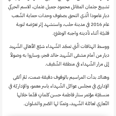
تشييع جثمان المقاتل محمود جميل عثمان، الاسم الحركي
ديار عامودا الّذي التحق بصفوف وحدات حماية الشّعب
عام 2016 في مدينة حلب، واستشهد إثر تعرّضه لنوبة
قلبيّة أثناء تأديته واجبه الوطنيّ.
ووسط الهتافات الّتي تمجّد الشّهداء شيّع الأهالي الشّهيد
ديار من أمام مشفى الشّهيد خالد فجر، وساروا به وصولاً
إلى مزار الشّهداء في منطقة الشّقيف.
وهناك بدأت المراسيم بالوقوف دقيقة صمت، ثمّ ألقى
الإداري في مجلس عوائل الشّهداء ياسر معمو، والإداريّة في
منسقيّة مؤتمر ستار فاطمة حسن كلماتٍ قدّما خلالها
التّعازي لعائلة الشّهيد، وتمنّا لها الصّبر والسّلوان.