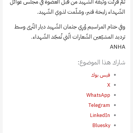
ثمّ قُرِئَت وثيقة الشّهيد من قبل العضوة في مجلس عوائل
الشّهداء زليخة قنبر، وسُلّمت لذوي الشّهيد.
وفي ختام المراسيم وُرِي جثمان الشّهيد ديار الثّرى وسط
ترديد المشيّعين الشّعارات الّتي تُمجّد الشّهداء.
ANHA
شارك هذا الموضوع:
فيس بوك
X
WhatsApp
Telegram
LinkedIn
Bluesky