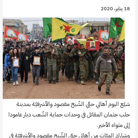
18 يناير، 2020
شيّع اليوم أهالي حيَّي الشّيخ مقصود والأشرفيّة بمدينة
حلب جثمان المقاتل في وحدات حماية الشّعب ديار عامودا
إلى مثواه الأخير.
وشارك المئات من أهالي حيّي الشّيخ مقصود والأشرفيّة في