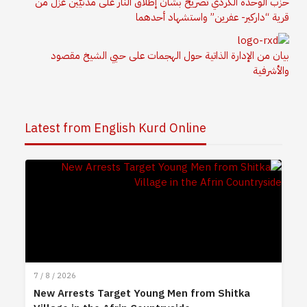
حزب الوحدة الكردي تصريح بشأن إطلاق النار على مدنيَّين عزّل من
قرية “داركير- عفرين” واستشهاد أحدهما
بيان من الإدارة الذاتية حول الهجمات على حيي الشيخ مقصود
والأشرفية
Latest from English Kurd Online
7 / 8 / 2026
New Arrests Target Young Men from Shitka