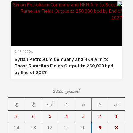
4 / 8 / 2026
Syrian Petroleum Company and HKN Aim to
Boost Rumeilan Fields Output to 250,000 bpd
by End of 2027
أغسطس 2026
س
د
ن
ث
أرب
خ
ج
7
6
5
4
3
2
1
14
13
12
11
10
9
8