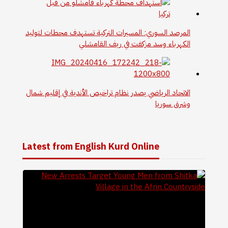
المرصد السوري: المسيرات التركية تستهدف محطات لتوليد
الكهرباء وسد مزكفت في ريف القامشلي
الاتحاد الرياضي يصدر نظام تراخيص الأندية في إقليم شمال
وشرق سوريا
Latest from English Kurd Online