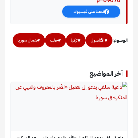
p=69074
تابعنا على فيسبوك
الوسوم:
#الأناضول
#تركيا
#حلب
#شمال سوريا
آخر المواضيع
داعية سلفي يدعو إلى تفعيل «الأمر بالمعروف والنهي عن المنكر»