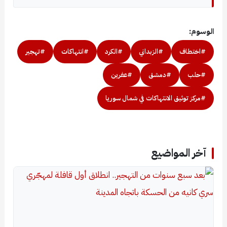
الوسوم:
#اختطاف
#الزبداني
#الكرد
#انتهاكات
#تهجير
#حلب
#دمشق
#عفرين
#مركز توثيق الانتهاكات في شمال سوريا
آخر المواضيع