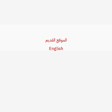
الموقع القديم
English
Beşa Kurdî
آخر المواضيع
سياسة حقوق النشر
من نحن
سياسة الخصوصية
للاتصال بنا
editor@kurdonline.info