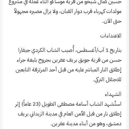
حسين كمال شيخو من قرية موساكو أثناء عمله في مشروع
مولدات كهرباء قرب دوار القبان، ولا يزال مصيره مجهولاً
حتى الآن.
الاعتداءات
بتاريخ 1 آب/أغسطس، أُصيب الشاب الكردي جيفارا
حسن من قرية جويق بريف عفرين بجروح بليغة جراء
إطلاق النار المباشر عليه من قبل أحد المرتزقة التابعين
للاحتلال التركي.
الشهداء
استُشهد الشاب أسامة مصطفى الطويل (23 عاماً) إثر
إطلاق نار من قبل الأمن العام في مدينة الزبداني بريف
دمشق، وهو من أبناء مدينة عفرين.