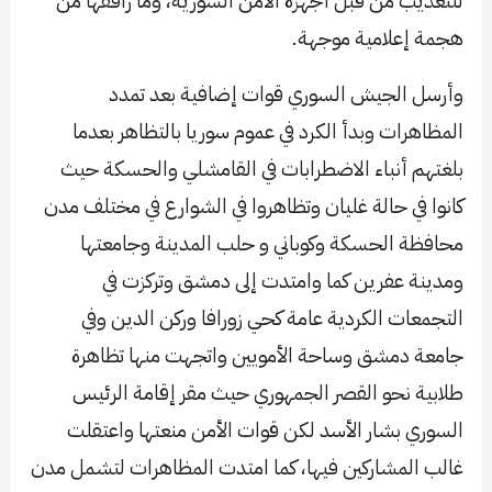
للتعذيب من قبل أجهزة الأمن السورية، وما رافقها من
هجمة إعلامية موجهة.
وأرسل الجيش السوري قوات إضافية بعد تمدد
المظاهرات وبدأ الكرد في عموم سوريا بالتظاهر بعدما
بلغتهم أنباء الاضطرابات في القامشلي والحسكة حيث
كانوا في حالة غليان وتظاهروا في الشوارع في مختلف مدن
محافظة الحسكة وكوباني و حلب المدينة وجامعتها
ومدينة عفرين كما وامتدت إلى دمشق وتركزت في
التجمعات الكردية عامة كحي زورافا وركن الدين وفي
جامعة دمشق وساحة الأمويين واتجهت منها تظاهرة
طلابية نحو القصر الجمهوري حيث مقر إقامة الرئيس
السوري بشار الأسد لكن قوات الأمن منعتها واعتقلت
غالب المشاركين فيها، كما امتدت المظاهرات لتشمل مدن