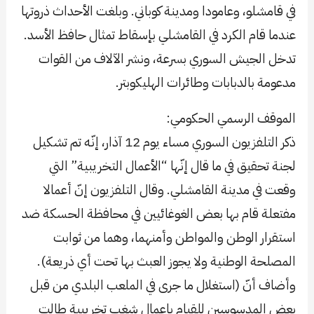
في قامشلو، وعامودا ومدينة كوباني. وبلغت الأحداث ذروتها
عندما قام الكرد في القامشلي بإسقاط تمثال حافظ الأسد.
تدخل الجيش السوري بسرعة، ونشر الآلاف من القوات
مدعومة بالدبابات وطائرات الهليكوبتر.
الموقف الرسمي الحكومي:
ذكر التلفزيون السوري مساء يوم 12 آذار، إنّه تم تشكيل
لجنة تحقيق في ما قال إنّها “الأعمال التخريبية” التي
وقعت في مدينة القامشلي. وقال التلفزيون إنّ أعمالا
مفتعلة قام بها بعض الغوغائيين في محافظة الحسكة ضد
استقرار الوطن والمواطن وأمنهما، وهما من ثوابت
المصلحة الوطنية ولا يجوز العبث بها تحت أي ذريعة).
وأضاف أنّ (استغلال ما جرى في الملعب البلدي من قبل
بعض المدسوسين للقيام باعمال شغب تخريبية طالت