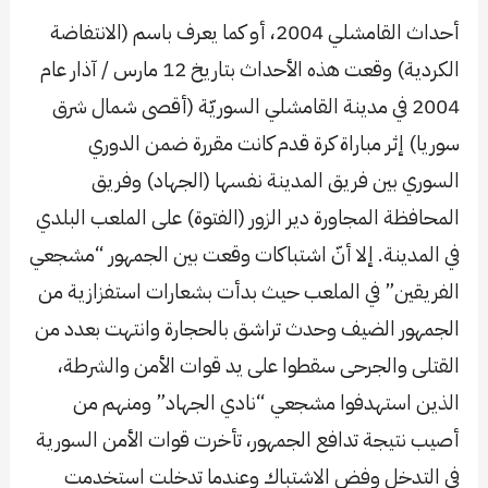
أحداث القامشلي 2004، أو كما يعرف باسم (الانتفاضة
الكردية) وقعت هذه الأحداث بتاريخ 12 مارس / آذار عام
2004 في مدينة القامشلي السوريّة (أقصى شمال شرق
سوريا) إثر مباراة كرة قدم كانت مقررة ضمن الدوري
السوري بين فريق المدينة نفسها (الجهاد) وفريق
المحافظة المجاورة دير الزور (الفتوة) على الملعب البلدي
في المدينة. إلا أنّ اشتباكات وقعت بين الجمهور “مشجعي
الفريقين” في الملعب حيث بدأت بشعارات استفزازية من
الجمهور الضيف وحدث تراشق بالحجارة وانتهت بعدد من
القتلى والجرحى سقطوا على يد قوات الأمن والشرطة،
الذين استهدفوا مشجعي “نادي الجهاد” ومنهم من
أصيب نتيجة تدافع الجمهور، تأخرت قوات الأمن السورية
في التدخل وفض الاشتباك وعندما تدخلت استخدمت