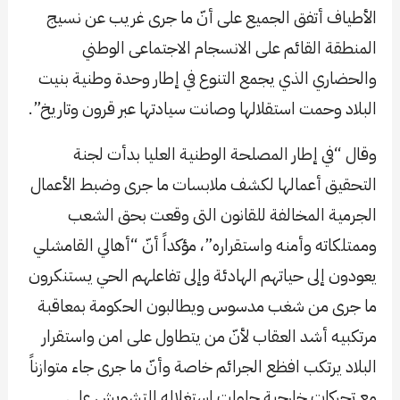
الأطياف أتفق الجميع على أنّ ما جرى غريب عن نسيج
المنطقة القائم على الانسجام الاجتماعى الوطني
والحضاري الذي يجمع التنوع في إطار وحدة وطنية بنيت
البلاد وحمت استقلالها وصانت سيادتها عبر قرون وتاريخ”.
وقال “في إطار المصلحة الوطنية العليا بدأت لجنة
التحقيق أعمالها لكشف ملابسات ما جرى وضبط الأعمال
الجرمية المخالفة للقانون التى وقعت بحق الشعب
وممتلكاته وأمنه واستقراره”، مؤكداً أنّ “أهالي القامشلي
يعودون إلى حياتهم الهادئة وإلى تفاعلهم الحي يستنكرون
ما جرى من شغب مدسوس ويطالبون الحكومة بمعاقبة
مرتكبيه أشد العقاب لأنّ من يتطاول على امن واستقرار
البلاد يرتكب افظع الجرائم خاصة وأنّ ما جرى جاء متوازناً
مع تحركات خارجية حاولت استغلاله للتشويش على