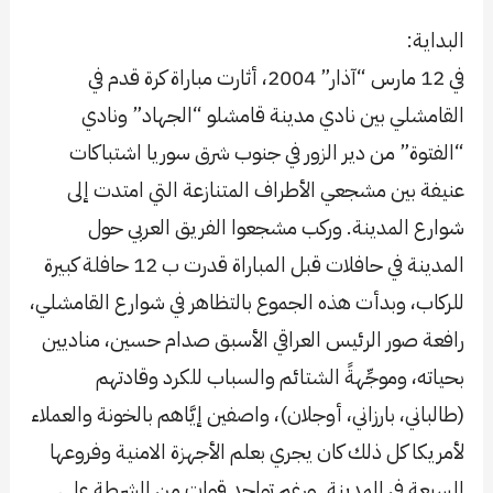
البداية:
في 12 مارس “آذار” 2004، أثارت مباراة كرة قدم في
القامشلي بين نادي مدينة قامشلو “الجهاد” ونادي
“الفتوة” من دير الزور في جنوب شرق سوريا اشتباكات
عنيفة بين مشجعي الأطراف المتنازعة التي امتدت إلى
شوارع المدينة. وركب مشجعوا الفريق العربي حول
المدينة في حافلات قبل المباراة قدرت ب 12 حافلة كبيرة
للركاب، وبدأت هذه الجموع بالتظاهر في شوارع القامشلي،
رافعة صور الرئيس العراقي الأسبق صدام حسين، مناديين
بحياته، وموجِّهةً الشتائم والسباب للكرد وقادتهم
(طالباني، بارزاني، أوجلان)، واصفين إيَّاهم بالخونة والعملاء
لأمريكا كل ذلك كان يجري بعلم الأجهزة الامنية وفروعها
السبعة في المدينة. ورغم تواجد قوات من الشرطة على