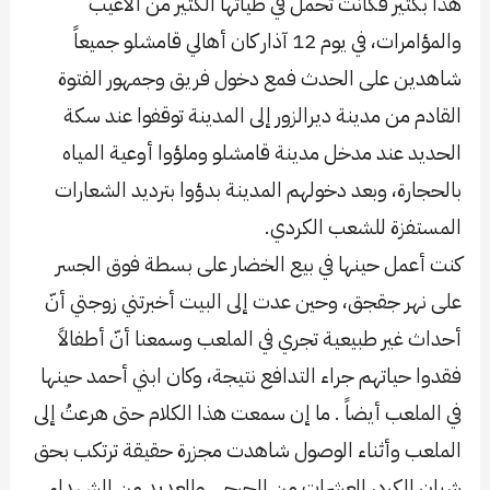
هذا بكثير فكانت تحمل في طياتها الكثير من ألاعيب
والمؤامرات، في يوم 12 آذار كان أهالي قامشلو جميعاً
شاهدين على الحدث فمع دخول فريق وجمهور الفتوة
القادم من مدينة ديرالزور إلى المدينة توقفوا عند سكة
الحديد عند مدخل مدينة قامشلو وملؤوا أوعية المياه
بالحجارة، وبعد دخولهم المدينة بدؤوا بترديد الشعارات
المستفزة للشعب الكردي.
كنت أعمل حينها في بيع الخضار على بسطة فوق الجسر
على نهر جقجق، وحين عدت إلى البيت أخبرتني زوجتي أنّ
أحداث غير طبيعية تجري في الملعب وسمعنا أنّ أطفالاً
فقدوا حياتهم جراء التدافع نتيجة، وكان ابني أحمد حينها
في الملعب أيضاً . ما إن سمعت هذا الكلام حتى هرعتُ إلى
الملعب وأثناء الوصول شاهدت مجزرة حقيقة ترتكب بحق
شبان الكرد، العشرات من الجرحى والعديد من الشهداء