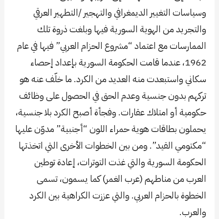
وسياسات التغيير الديمغرافي والتهجير /التطهير العرقي
والتجريد من الهوية السورية فيها وبلغت ذروة تلك
الممارسات مع اعتماد “مشروع الحزام العربي” فيها في عام
1962، عندما قامت الحكومة السورية بإعداد إحصاء
سكاني واستبعدت منه العديد من الكرد. ما خلّف عنه هو
تركهم بدون جنسية وعدم الحق في الحصول على وظائف
حكومية أو امتلاك عقارات. وفجأة أصبح الكرد بلا جنسية،
يحملون بطاقات هوية حمراء اللون “أجنبية” مدوّن عليها
“مكتومي القيد”. ومن بين الخطوات الأخرى التي اتخذتها
الحكومة السورية والتي غذت التوترات، إعادة توطين
العرب من مناطهم (عرب الغمر) كما يسمون، تسمى
الخطوة بالحزام العربي. والتي عززت الكراهية بين الكرد
والعرب.