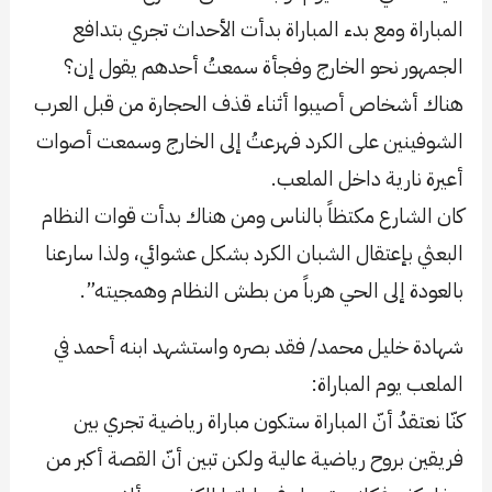
المباراة ومع بدء المباراة بدأت الأحداث تجري بتدافع
الجمهور نحو الخارج وفجأة سمعتُ أحدهم يقول إن؟
هناك أشخاص أصيبوا أثناء قذف الحجارة من قبل العرب
الشوفينين على الكرد فهرعتُ إلى الخارج وسمعت أصوات
أعيرة نارية داخل الملعب.
كان الشارع مكتظاً بالناس ومن هناك بدأت قوات النظام
البعثي بإعتقال الشبان الكرد بشكل عشوائي، ولذا سارعنا
بالعودة إلى الحي هرباً من بطش النظام وهمجيته”.
شهادة خليل محمد/ فقد بصره واستشهد ابنه أحمد في
الملعب يوم المباراة:
كنّا نعتقدُ أنّ المباراة ستكون مباراة رياضية تجري بين
فريقين بروح رياضية عالية ولكن تبين أنّ القصة أكبر من