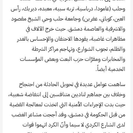
وحلب (عامودا، درباسية، تربه سبيه، معبده، ديريك، رأس
العين، كوباني، عفرين) وجامعة حلب وحي الشيخ مقصود
والاشرفية والعاصمة دمشق. حيث خرج الآلاف في
مظاهرات غاضبة، يقودها الاحتقان والإحساس بالغدر
والظلم، تجوب الشوارع، وتهاجم مراكز الشرطة
والمخابرات ومقرَّات حزب البعث وبعض المؤسسات
الخدمية أيضاً.
ساهمت عوامل عديدة في تحويل الحادثة من احتجاج
وخلاف بين جماهير لناديين متنافسين إلى انتفاضة شعبية،
حيث بدت الإجراءات الأمنية التي اتخذت لمعالجة القضية
من قبل الحكومة في دمشق، وقد أججت مشاعر الغضب
لدى الشارع الكردي لا سيما وأنّ الكرد اتهموا قوات