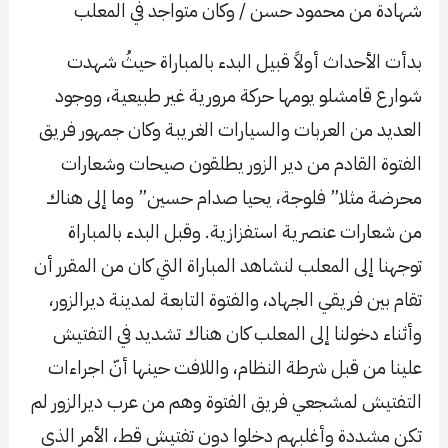
شهادة من محمود حسن / وكان متواجد في المعلب
بدأت الأحداث أولاً قبيل البدء بالمباراة حيثُ شهدت
شوارع قامشلو يومها حركة مرورية غير طبيعية، ووجود
العديد من العربات والسيارات الغريبة وكان جمهور فريق
الفتوة القادم من دير الزور يطلقون صيحات وشعارات
محرضة مثلا” فلوجة، يحيا صدام حسين” وما إلى هناك
من شعارات عنصرية استفزازية. وقبل البدء بالمباراة
توجهنا إلى المعلب لنشاهد المباراة التي كان من المقرر أن
تقام بين فريقي الجهاد، والفتوة التابعة لمدينة ديرالزور،
وأثناء دخولنا إلى المعلب كان هناك تشديد في التفتيش
علينا من قبل شرطة النظام، واللافت حينها أنّ اجراءات
التفتيش لمشجعي فريق الفتوة وهم من عرب ديرالزور لم
تكن مشددة وأغلبهم دخلوا دون تفتيش قط، الأمر الذي