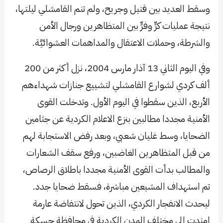
وسقط العديد بين قتيل وجريح، ولم تنم القامشلي ليلتها،
نتيجة عمليات كرٍّ وفرٍّ بين المتظاهرين ورجال الأمن
والشرطة، وحملات الاعتقال والمداهمات العشوائيَّة.
وفي اليوم الثاني 13 آذار مارس 2004، نزل أكثر من 200
ألف كردي لشوارع القامشلي لتشييع جنازات شهداءهم
الأربع، الذين سقطوا في اليوم الأول. وتدخلت القوى
الأمنية مجددا مطالبين بنزع الاعلام الكردية عن جثامين
الضحايا، وسط غليان شعبي، وبعد رفض الاستجابة لهم
من قبل المتظاهرين الغاضبين، ورفع سقف الشعارات
والمطالب بدأت القوى الأمنية مجددا باطلاق الرصاص،
تم استهداف المشيعين مباشرة، فسقط ضحايا جدد.
ليحدث الانفجار الكردي، الذين تحول لانتفاضة عارمة
امتدت إلى مختلف المدن الكردية في محافظة حسكة