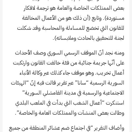
بعض الممتلكات الخاصة والعامة هو ترجمة لافكار
مستوردة). وتابع (أن ذلك هو من الأعمال المخالفة
للقانون التي تخضع للمساءلة والمحاسبة وقد شكلت
لجنة للتحقيق بالحادث وملابساته).
ومنه نجد أنّ الموقف الرسمي السوري وصف الأحداث
على أنّها جريمة جنائية من فئة خالفت القانون وارتكبت
أعمال تخريب. وهو موقف جاء كذلك عبر وكالة الأنباء
السورية الرسمية “سانا” عبر تقرير قالت فيه إنّ “الهيئات
الاجتماعية والرسمية في مدينة القامشلي السورية”
استنكرت “أعمال الشغب التي بدأت في الملعب البلدي
وطالت بعض المنشآت والممتلكات العامة والخاصة”.
وأضاف التقرير “في اجتماع ضم عشائر المنطقة من جميع