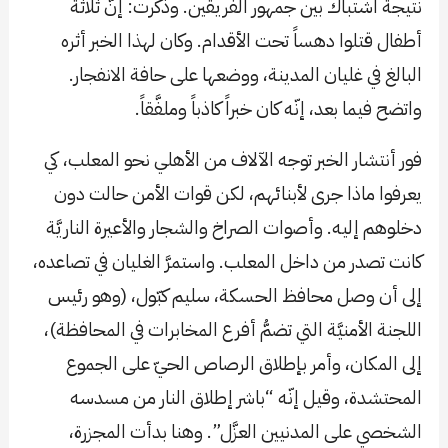
نتيجة اشتباك بين جمهور الفريقين. وذكرت: إنّ ثلاثة
أطفال قتلوا دهساً تحت الأقدام. وكان لهذا الخبر أثره
البالغ في غليان المدينة، ووضعها على حافة الانفجار.
واتضح فيما بعد، إنّه كان خبراً كاذباً وملفَّقاً.
فور أنتشار الخبر توجه الآلاف من الأهلي نحو المعلب، كي
يعرفوا ماذا جرى لأبنائهم، لكن قوات الأمن حالت دون
دخلوهم إليه. وأصوات الصراخ والشجار والأعيرة الناريَّة
كانت تصدر من داخل المعلب. واستمرَّ الغليان في تصاعده،
إلى أن وصل محافظ الحسكة، سليم كبّول، (وهو رئيس
اللجنة الأمنيَّة التي تضمُّ أفرع المخابرات في المحافظة)،
إلى المكان، وأمر بإطلاق الرصاص الحيّ على الجموع
المحتشدة، وقيل إنّه “باشر إطلاق النار من مسدسه
الشخصي على المدنيين العزَّل”. وهنا بدأت المجزرة،