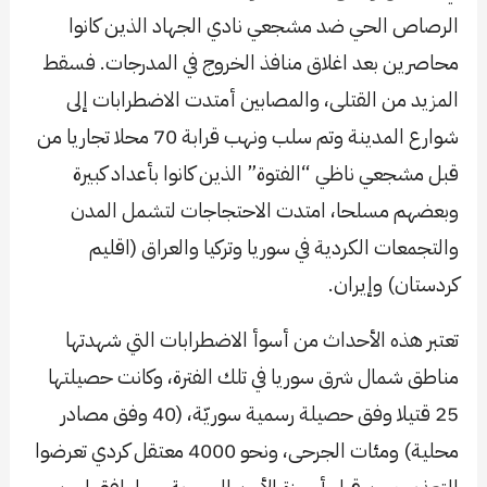
الرصاص الحي ضد مشجعي نادي الجهاد الذين كانوا
محاصرين بعد اغلاق منافذ الخروج في المدرجات. فسقط
المزيد من القتلى، والمصابين أمتدت الاضطرابات إلى
شوارع المدينة وتم سلب ونهب قرابة 70 محلا تجاريا من
قبل مشجعي ناظي “الفتوة” الذين كانوا بأعداد كبيرة
وبعضهم مسلحا، امتدت الاحتجاجات لتشمل المدن
والتجمعات الكردية في سوريا وتركيا والعراق (اقليم
كردستان) وإيران.
تعتبر هذه الأحداث من أسوأ الاضطرابات التي شهدتها
مناطق شمال شرق سوريا في تلك الفترة، وكانت حصيلتها
25 قتيلا وفق حصيلة رسمية سوريّة، (40 وفق مصادر
محلية) ومئات الجرحى، ونحو 4000 معتقل كردي تعرضوا