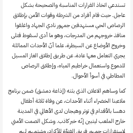
تستدعي اتخاذ القرارات المناسبة والصحيحة بشكل
عاجل. حيث قام أفراد من الشرطة وقوات الأمن بإطلاق
الرصاص الحي مستهدفين جمهور نادي الجهاد واغلقوا
منافذ خروجهم من المدرجات، وهو ما أدى لسقوط قتلى
وخروج الأوضاع عن السيطرة، علما أنّ الأحداث المماثلة
يجري التعامل معها عادة، عن طريق إطلاق الغاز المسيل
للدموع واستعمال خراطيم المياه، وإطلاق الرصاص
المطاطي في أسوأ الأحوال.
كما وساهم الاعلان الذي بثته (إذاعة دمشق) ضمن برنامج
ملاعبنا الخضراء أثناء الأحداث، عن وفاة ثلاثة أطفال
دهسا بالأقدام في توتر وهيجان لدى الأهالي في المدينة
خارج الملعب ليتبين إنّه خبر كاذب. وشكل الصمت الأمني
لاستفزازات جمهور فريق الفتوَّة للأكراد، وشتمهم لهم