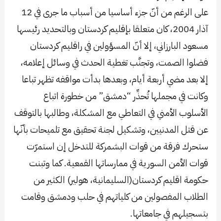
على الرغم من أنّ جزء أساسيا من أسباب ما جرى في 12
آذار 2004، كان متعلقا بإقليم كردستان وبالتحديد رئيسها
مسعود البارزاني، إلا أنّ المسؤولين في راقليم كردستان
فضلوا الصمت، وتجنَّب تغطية الحدث في وسائل إعلامه،
إلا بعد مضي أربعة أيام، وبعدها بدأت مواقفه تظهر تباعا
وكانت في مجملها تُحذِّر “دمشق” من خطورة اتباع
الأسلوب الأمني في التعاطي مع المشكلة، وطالبها بالتوقف
عن قتل المدنيين، وتشكيل لجنة تحقيق مع تلميحات بأنّها
ستحرك فرقة من قوات البشمركة للتدخل إن استمرّت
قوات الأمن السورية في ممارساتها القمعية. كما وتبنت
حكومة اقليم كردستان(السليمانية، هولير) الكثير من
الطلاب المفصولين من كلياتهم في حلب ودمشق وقامت
بتسجيلهم في جامعاتها.