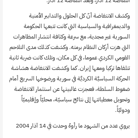
انتفاضة 12 آذار، وبعد انتفاضة 12 آذار.
وكشف الانتفاضة أنّ كل الحلول والتدابير الأمنية
والديمغرافية والسياسية التي كانت تتبعها الحكومة
السورية غير مجدية، مع سرعة وكثافة انتشار المظاهرات
التي هزت أركان النظام برمته. وكشفت كذلك مدى التلاحم
القومي الكردي عموما، في كل مكان، وتلك كانت ضربة ثانية
تتلقاها تركيا ومعها إيران. كما وكشفت الانتفاضة هشاشة
الحركة السياسيَّة الكرديَّة في سورية ورضوخها السريع أمام
ضغوط السلطة، فعجزت غالبيتها عن استثمار الانتفاضة
وتحويل معطياتتها إلى نتائج سياسيّة، محليّاً وإقليميّاً
ودوليّاً.
يروي عدد من الشهود ما رأوهُ وحدث في 14 آذار 2004