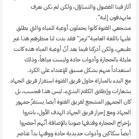
أثارَ فينا الفضول والتساؤل، ولكن لم نكن نعرف
مايهدفون إليه”.
مشجعي الفتوة كانوا يحملون أوعية للمياه والتي يطلق
عليها باللغة العامية”ترمز” فقد بدت لنا منظرهم هذا غير
طبيعي، ولكن أدركنا فيما بعد أنّ أوعية المياه هذه كانت
مليئة بالحجارة وأدوات حادة وليست مياهاً، وذلك
استعداداً منهم بشكل مسبق للإعتداء على الكرد.
مع البدء بالمباراة حاول فريق الفتوة استفزاز فريق الجهاد
بشعارات وإطلاق الكلام البذيء، ليس هذا فحسب، بل
كان الجمهور المشجع لفريق الفتوة أيضا يستفزُ جمهور
الجهاد ومع إحراز فريق الجهاد الهدف الأول، باشروا
بإخراج الحجارة وقذفها صوبنا بالإضافة أنّهم أحضروا
أيضاً سكاكين وأدوات حديدية حادة ووقتها بدأ عناصر