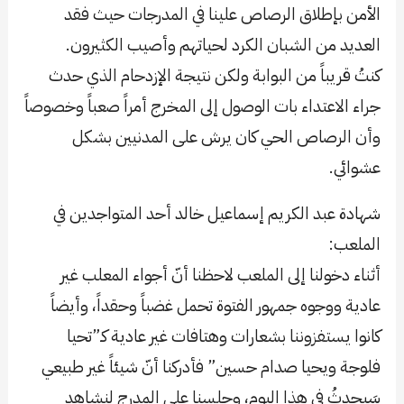
الأمن بإطلاق الرصاص علينا في المدرجات حيث فقد
العديد من الشبان الكرد لحياتهم وأصيب الكثيرون.
كنتُ قريباً من البوابة ولكن نتيجة الإزدحام الذي حدث
جراء الاعتداء بات الوصول إلى المخرج أمراً صعباً وخصوصاً
وأن الرصاص الحي كان يرش على المدنيين بشكل
عشوائي.
شهادة عبد الكريم إسماعيل خالد أحد المتواجدين في
الملعب:
أثناء دخولنا إلى الملعب لاحظنا أنّ أجواء المعلب غير
عادية ووجوه جمهور الفتوة تحمل غضباً وحقداً، وأيضاً
كانوا يستفزوننا بشعارات وهتافات غير عادية كـ”تحيا
فلوجة ويحيا صدام حسين” فأدركنا أنّ شيئاً غير طبيعي
سَيحدثُ في هذا اليوم، وجلسنا على المدرج لنشاهد