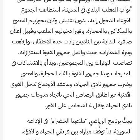
أبواب المعلب البلدي في المدينة، استطاعت الجموع
الغوغاء الدخول إليه، بدون تفتيش وكان بحوزتهم العصيّ
والسكاكين والحجارة. وفورا دخولهم الملعب وقبيل اعلان
صافرة البداية بين الناديين زادت حدة الاحتقان، وارتفعت
وتيرة الشعارات، حيث واصل جمهور الفتوة استفزازاته.
تصاعدت التوترات بين المجموعتين، وبدأو بالاشتباكات في
المدرجات وبدا جمهور الفتوة بالقاء الحجارة، والعصي
وضرب جمهور نادي الجهاد، وماعقد الأوضاع تدخل القوى
الأمنية عبر اطلاق الرصاص الحي باتجاه مدرجات جمهور
نادي الجهاد وقتل 4 أشخاص على الفور.
وبثَّ برنامج الرياضي “ملاعبنا الخضراء” في الإذاعة
السوريّة، نبأ توقُّف مباراة بين فريقي الجهاد والفتوَّة،