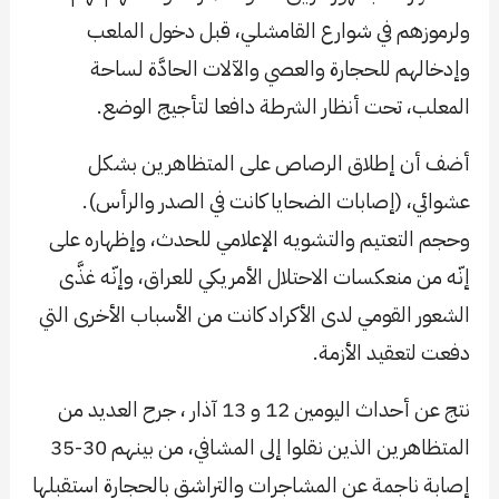
ولرموزهم في شوارع القامشلي، قبل دخول الملعب
وإدخالهم للحجارة والعصي والآلات الحادَّة لساحة
المعلب، تحت أنظار الشرطة دافعا لتأجيج الوضع.
أضف أن إطلاق الرصاص على المتظاهرين بشكل
عشوائي، (إصابات الضحايا كانت في الصدر والرأس).
وحجم التعتيم والتشويه الإعلامي للحدث، وإظهاره على
إنّه من منعكسات الاحتلال الأمريكي للعراق، وإنّه غذَّى
الشعور القومي لدى الأكراد كانت من الأسباب الأخرى التي
دفعت لتعقيد الأزمة.
نتج عن أحداث اليومين 12 و 13 آذار ، جرح العديد من
المتظاهرين الذين نقلوا إلى المشافي، من بينهم 30-35
إصابة ناجمة عن المشاجرات والتراشق بالحجارة استقبلها