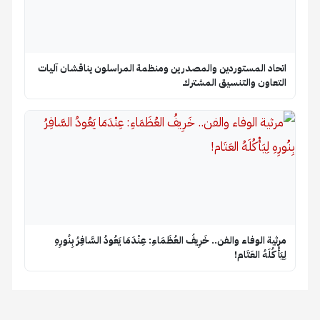
اتحاد المستوردين والمصدرين ومنظمة المراسلون يناقشان آليات
التعاون والتنسيق المشترك
​مرثية الوفاء والفن.. خَرِيفُ العُظَمَاءِ: عِنْدَمَا يَعُودُ السَّافِرُ بِنُورِهِ
لِيَأْكُلَهُ العَتَام!