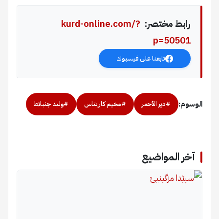
رابط مختصر:
kurd-online.com/?
p=50501
تابعنا على فيسبوك
الوسوم:
#دير الأحمر
#مخيم كاريتاس
#وليد جنبلاط
آخر المواضيع