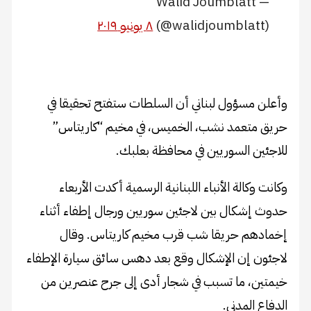
— Walid Joumblatt
(@walidjoumblatt)
٨ يونيو ٢٠١٩
وأعلن مسؤول لبناني أن السلطات ستفتح تحقيقا في
حريق متعمد نشب، الخميس، في مخيم “كاريتاس”
للاجئين السوريين في محافظة بعلبك.
وكانت وكالة الأنباء اللبنانية الرسمية أكدت الأربعاء
حدوث إشكال بين لاجئين سوريين ورجال إطفاء أثناء
إخمادهم حريقا شب قرب مخيم كاريتاس. وقال
لاجئون إن الإشكال وقع بعد دهس سائق سيارة الإطفاء
خيمتين، ما تسبب في شجار أدى إلى جرح عنصرين من
الدفاع المدني.