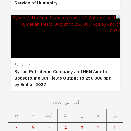
Service of Humanity
4 / 8 / 2026
Syrian Petroleum Company and HKN Aim to
Boost Rumeilan Fields Output to 250,000 bpd
by End of 2027
أغسطس 2026
س
د
ن
ث
أرب
خ
ج
7
6
5
4
3
2
1