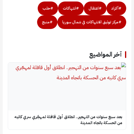
#أكراد
#اعتقال
#انتهاكات
#حلب
#مركز توثيق الانتهاكات في شمال سوريا
#منبج
آخر المواضيع
بعد سبع سنوات من التهجير.. انطلاق أول قافلة لمهجّري سري كانيه
من الحسكة باتجاه المدينة