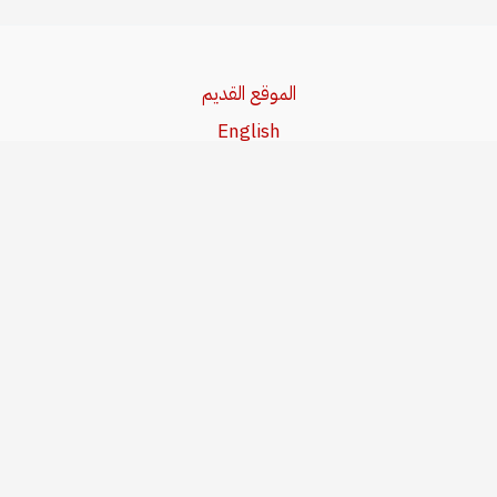
الموقع القديم
English
Beşa Kurdî
آخر المواضيع
سياسة حقوق النشر
من نحن
سياسة الخصوصية
للاتصال بنا
editor@kurdonline.info