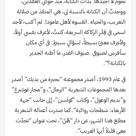
تخوم لا أجيدها. بدأت الكتابة، منذ حوالي العقدين،
ووجدتُ أن الكتابة بالنسبة لي، هي المنقذ من ضلالة
التعريب، والحياة ـ القسوة لأهل عامودا. لم أكتب، لأجد
اسمي في قِدْرِ الركاكة السريعة، كتبتُ، لأعرف نفسي أولاً،
ولأعرف معنىً بسيطاً، لسؤالٍ بسيطٍ: في أي مكان
سأفرش لضيوفي ـ ضيوف القدر، ما أظنه الجدير
بالكتابة؟”.
في عام 1993، أصدر مجموعته “بحيرة من يديك” أصدر
بعدها المجموعات الشعرية “الرجال”، و”مجاز غوتنبرغ”
و”نديم الوعول”، وكتاب “كولسن”، إلى جانب “جهة
الأربعاء: شطحات روائية”. كما صدرت أعماله الشعرية
مطلع هذا الشهر، عن دار “هُنّ”، تحت عنوان “تحدّث
معي قليلاً أيها الغريب”.