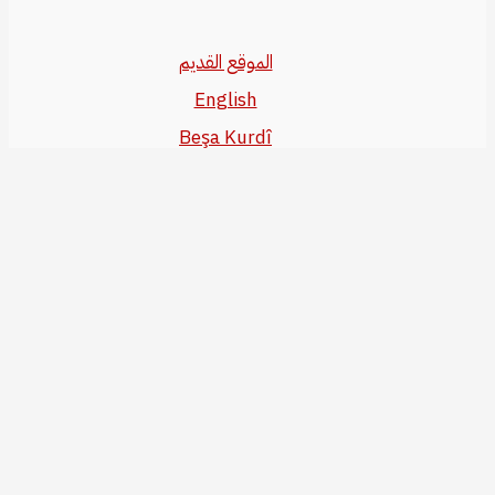
الموقع القديم
English
Beşa Kurdî
آخر المواضيع
سياسة حقوق النشر
من نحن
سياسة الخصوصية
للاتصال بنا
editor@kurdonline.info