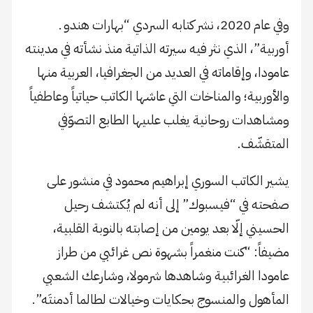
وفي عام 2020، نشر كتابه السردي “بهارات هندو ـ
أوربية”، الذي نثر فيه سيرته الذاتية منذ نشأته في مدينته
عامودا، وإقاماته في العديد من الجغرافيا، العربية منها
والأوربية؛ والمناخات التي عاشها الكاتب حياتياً وعاطفياً
ومشاهدات روحانية يغلب علىيها الطابع التصوّفي
المتقشّف.
يشير الكاتب السوري إبراهيم محمود في منشور على
صفحته في “فيسبوك” إلى أنه لم يُكتشف رحيل
الحسيني إلّا بعد يومين من إصابته بالنوبة القلبية،
مضيفاً: “كنت منغمراً بشهوة نص غرائبي من طراز
عامودا الغرائبية وشاهدها شرمولا، وشارعك الشعبي
المأهول والمنسوج بحكايات وخيالات لطالما أدمنتَه”.