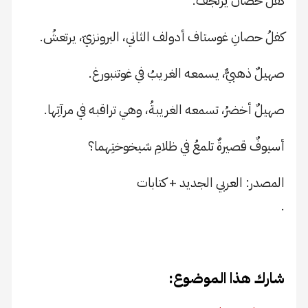
كَفَلُ حصان يرتجفُ.
كفلُ حصانِ غوستاف أدولف الثاني، البرونزيّ، يرتعشُ.
صهيلٌ ذهبيٌّ، يسمعه الغريبُ في غوتنبورغ.
صهيلٌ أخضرُ، تسمعه الغريبةُ، وهي تراقبه في مرآتِها.
أسيوفٌ قصيرةٌ تلمعُ في ظلامِ شيخوختِهما؟
المصدر: العربي الجديد + كتابات
.
شارك هذا الموضوع: