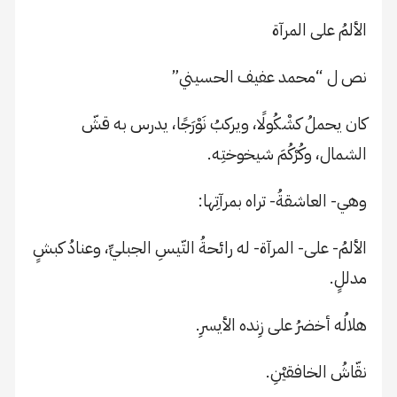
الألمُ على المرآة
نص ل “محمد عفيف الحسيني”
كان يحملُ كشْكُولًا، ويركبُ نَوْرَجًا، يدرس به قشّ
الشمال، وكُرْكُمَ شيخوختِه.
وهي- العاشقةُ- تراه بمرآتِها:
الألمُ- على- المرآة- له رائحةُ التّيسِ الجبليِّ، وعنادُ كبشٍ
مدللٍ.
هلالُه أخضرُ على زِنده الأيسرِ.
نقّاشُ الخافقيْنِ.