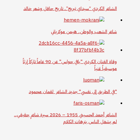
الشاعر الكردي “سيداي تيريج”.. تاريخ حافل وشعر خالد
شاعر الشعب والوطن.. هيمن موكرياني
وفاة الفنان الكردي "بافي حواس" عن 90 عاماً تاركاً إرثاً
موسيقياً غنياً
"في الطريق إلى نفسي" جديد الشاعر لقمان محمود
الشاعر أحمد الحسيني 1955 – 2026 سيرة شاعرٍ حقيقي...
لم يشغل الناس بترهات الكلام