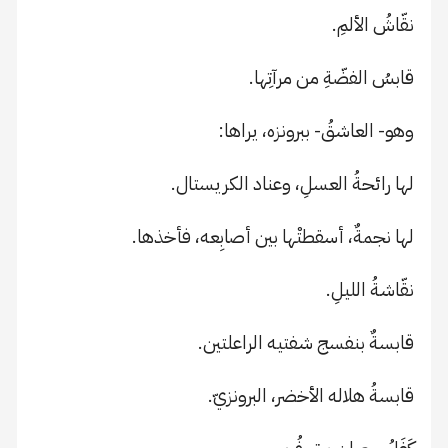
نقّاشُ الألمِ.
قابسُ الفضّةِ من مرآتِها.
وهو- العاشقُ- ببرونزه، يراها:
لها رائحةُ العسلِ، وعناد الكريستال.
لها نجمةٌ، أسقطتْها بين أصابِعه، فأخذها.
نقّاشةُ الليلِ.
قابسةٌ بنفسج شفتيه الراعلتين.
قابسةُ هلاله الأخضر، البرونزيّ.